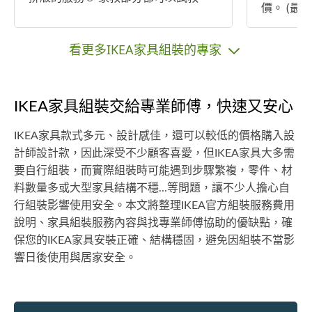
價。 (最低
的！試教不收費！後面的收費一定便
A二手傢俱拆
宜😊
用50/每洞。 無提供紙箱回收
看更多IKEA家具組裝的專家
清運。 台中市區無需車馬費，其餘地
區可談。
IKEA家具組裝交給專業師傅，快速又安心
IKEA家具款式多元、設計感佳，還可以較低的價格購入設
計師設計款，因此深受不少顧客喜愛，但IKEA家具大多需
要自行組裝，而實際組裝時可能遇到步驟繁複，零件、材
料數量多或大型家具結構不穩...等問題，讓不少人擔心自
行組裝影響使用安全。本文將整理IKEA官方組裝服務費用
說明、家具組裝服務內容與找專業師傅協助的優缺點，確
保您的IKEA家具安裝正確、結構穩固，避免因組裝不當影
響日後使用與居家安全。