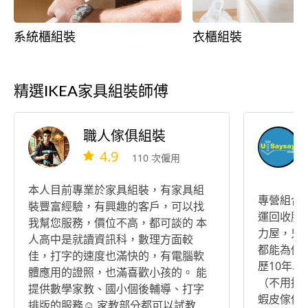
系統櫃組裝
衣櫃組裝
精選IKEA家具組裝師傅
職人傢俱組裝
4.9
110 次僱用
本人目前專業於家具組裝，有家具組
專營組合
裝豐富經驗，有興趣的客戶，可以找
運回收服務） 淘寶、IKE
我幫您服務，價位不高，都可談的 本
力屋，只
人高中是就讀資訊科，數理方面較
都能為你服務。 我們
佳，打字的速度也滿快的，有電腦軟
歷10年
體應用的證照，也滿喜歡小孩的。 能
（不用擔心當白老
提供數學家教、國小個後輔導、打字
蝦皮傢俱
排版的服務☺️ 家教部分都可以試教