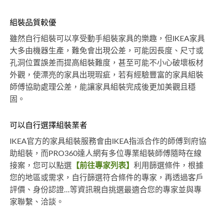
組裝品質較優
雖然自行組裝可以享受動手組裝家具的樂趣，但IKEA家具
大多由機器生產，難免會出現公差，可能因長度、尺寸或
孔洞位置誤差而提高組裝難度，甚至可能不小心破壞板材
外觀，使漂亮的家具出現瑕疵，若有經驗豐富的家具組裝
師傅協助處理公差，能讓家具組裝完成後更加美觀且穩
固。
可以自行選擇組裝業者
IKEA官方的家具組裝服務會由IKEA指派合作的師傅到府協
助組裝，而PRO360達人網有多位專業組裝師傅隨時在線
接案，您可以點選
【前往專家列表】
利用篩選條件，根據
您的地區或需求，自行篩選符合條件的專家，再透過客戶
評價、身份認證...等資訊親自挑選最適合您的專家並與專
家聯繫、洽談。