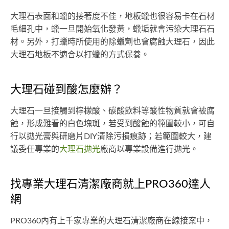
大理石表面和蠟的接著度不佳，地板蠟也很容易卡在石材
毛細孔中，蠟一旦開始氧化發黃，蠟垢就會污染大理石石
材。另外，打蠟時所使用的除蠟劑也會腐蝕大理石，因此
大理石地板不適合以打蠟的方式保養。
大理石碰到酸怎麼辦？
大理石一旦接觸到檸檬酸、碳酸飲料等酸性物質就會被腐
蝕，形成難看的白色塊斑，若受到酸蝕的範圍較小，可自
行以拋光膏與研磨片DIY清除污損痕跡；若範圍較大，建
議委任專業的
大理石拋光
廠商以專業設備進行拋光。
找專業大理石清潔廠商就上PRO360達人
網
PRO360內有上千家專業的大理石清潔廠商在線接案中，