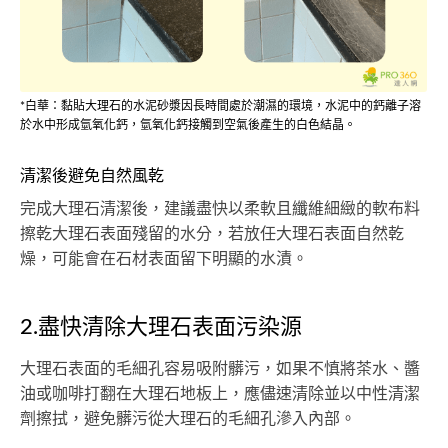
*白華：黏貼大理石的水泥砂漿因長時間處於潮濕的環境，水泥中的鈣離子溶
於水中形成氫氧化鈣，氫氧化鈣接觸到空氣後產生的白色結晶。
清潔後避免自然風乾
完成大理石清潔後，建議盡快以柔軟且纖維細緻的軟布料
擦乾大理石表面殘留的水分，若放任大理石表面自然乾
燥，可能會在石材表面留下明顯的水漬。
2.盡快清除大理石表面污染源
大理石表面的毛細孔容易吸附髒污，如果不慎將茶水、醬
油或咖啡打翻在大理石地板上，應儘速清除並以中性清潔
劑擦拭，避免髒污從大理石的毛細孔滲入內部。