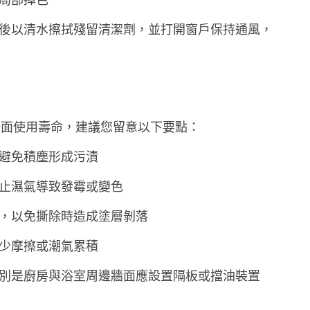
局部掉色
後以清水擦拭殘留清潔劑，並打開窗戶保持通風，
牆面使用壽命，建議您留意以下要點：
避免積塵形成污漬
止濕氣導致發霉或變色
，以免撕除時造成塗層剝落
少摩擦或潮氣累積
別是廚房與浴室周邊牆面應設置隔板或擋油裝置