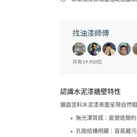
找油漆師傅
共有19,900位
認識水泥漆牆壁特性
牆面塗料水泥漆表面呈現自然
無光澤質感：能營造簡約
孔隙結構明顯：容易藏污