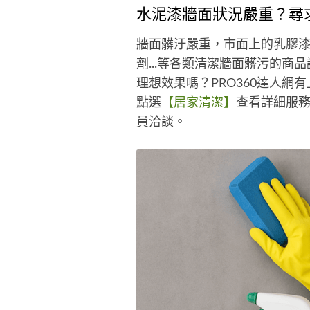
水泥漆牆面狀況嚴重？尋
牆面髒汙嚴重，市面上的乳膠
劑...等各類清潔牆面髒污的
理想效果嗎？PRO360達人
點選
【居家清潔】
查看詳細服
員洽談。