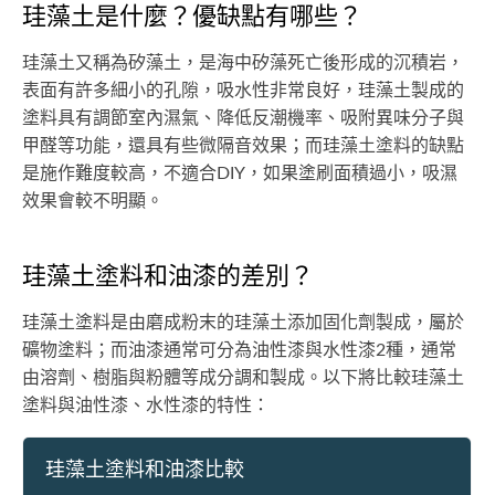
珪藻土是什麼？優缺點有哪些？
珪藻土又稱為矽藻土，是海中矽藻死亡後形成的沉積岩，
表面有許多細小的孔隙，吸水性非常良好，珪藻土製成的
塗料具有調節室內濕氣、降低反潮機率、吸附異味分子與
甲醛等功能，還具有些微隔音效果；而珪藻土塗料的缺點
是施作難度較高，不適合DIY，如果塗刷面積過小，吸濕
效果會較不明顯。
珪藻土塗料和油漆的差別？
珪藻土塗料是由磨成粉末的珪藻土添加固化劑製成，屬於
礦物塗料；而油漆通常可分為油性漆與水性漆2種，通常
由溶劑、樹脂與粉體等成分調和製成。以下將比較珪藻土
塗料與油性漆、水性漆的特性：
珪藻土塗料和油漆比較