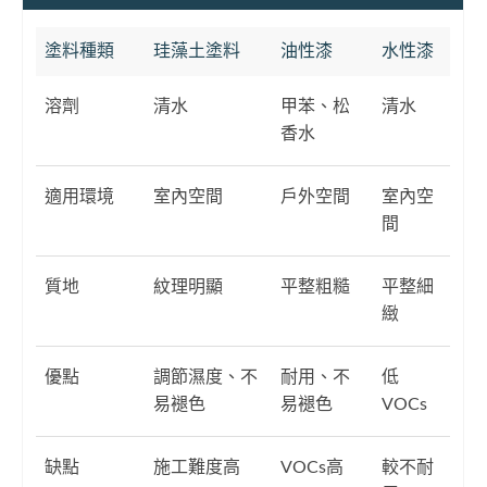
塗料種類
珪藻土塗料
油性漆
水性漆
溶劑
清水
甲苯、松
清水
香水
適用環境
室內空間
戶外空間
室內空
間
質地
紋理明顯
平整粗糙
平整細
緻
優點
調節濕度、不
耐用、不
低
易褪色
易褪色
VOCs
缺點
施工難度高
VOCs高
較不耐