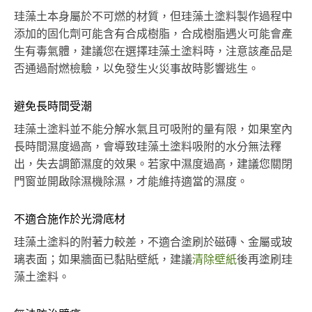
珪藻土本身屬於不可燃的材質，但珪藻土塗料製作過程中
添加的固化劑可能含有合成樹脂，合成樹脂遇火可能會產
生有毒氣體，建議您在選擇珪藻土塗料時，注意該產品是
否通過耐燃檢驗，以免發生火災事故時影響逃生。
避免長時間受潮
珪藻土塗料並不能分解水氣且可吸附的量有限，如果室內
長時間濕度過高，會導致珪藻土塗料吸附的水分無法釋
出，失去調節濕度的效果。若家中濕度過高，建議您關閉
門窗並開啟除濕機除濕，才能維持適當的濕度。
不適合施作於光滑底材
珪藻土塗料的附著力較差，不適合塗刷於磁磚、金屬或玻
璃表面；如果牆面已黏貼壁紙，建議
清除壁紙
後再塗刷珪
藻土塗料。