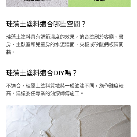
珪藻土塗料適合哪些空間？
珪藻土塗料具有調節濕度的效果，適合塗刷於客廳、書
房、主臥室和兒童房的水泥牆面、夾板或矽酸鈣板隔間
牆。
珪藻土塗料適合DIY嗎？
不適合，珪藻土塗料質地與一般油漆不同，施作難度較
高，建議委任專業的油漆師傅施工。