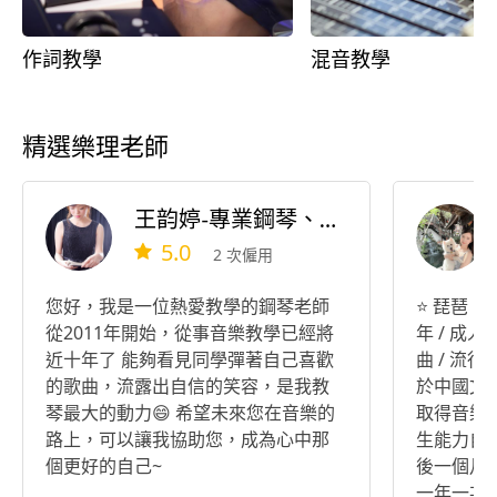
作詞教學
混音教學
精選樂理老師
王韵婷-專業鋼琴、樂理教學
5.0
2 次僱用
您好，我是一位熱愛教學的鋼琴老師
⭐️ 琵琶 ｜
從2011年開始，從事音樂教學已經將
年 / 成人 
近十年了 能夠看見同學彈著自己喜歡
曲 / 流行
的歌曲，流露出自信的笑容，是我教
於中國文
琴最大的動力😄 希望未來您在音樂的
取得音樂碩
路上，可以讓我協助您，成為心中那
生能力自訂
個更好的自己~
後一個月四
一年一次