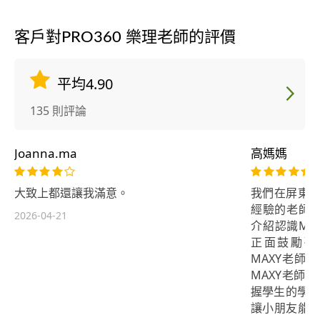
客戶對PRO360 樂理老師的評價
平均4.90
135 則評論
Joanna.ma
高媽媽
大致上都還讓我滿意。
我們在屏東唸
經驗的老師
2026-04-21
介紹認識MA
正面鼓勵引
MAXY老師
MAXY老師
握學生的學習
讓小朋友能夠