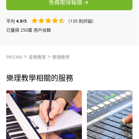
免費取得報價
平均
4.9/5
（135 則評論）
已獲得 250萬 用戶信賴
>
>
PRO360
音樂教室
樂理教學
樂理教學相關的服務