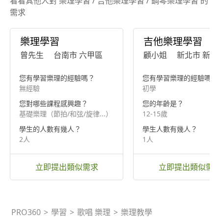
看看其他人對 樂理學習 / 吉他樂理學習 / 鋼琴樂理學習 的
需求
樂理學習
吉他樂理學習
曾先生
台南市 六甲區
顧小姐
新北市 新莊
您有學習樂理的經驗嗎？
您有學習樂理的經驗嗎？
無經驗
初學
您對哪些課程感興趣？
您的年齡是？
基礎樂理（節拍/和弦/旋律...）
12-15歲
學生的人數有幾人？
學生人數有幾人？
2人
1人
立即提出類似需求
立即提出類似需
PRO360
>
學習
>
歌唱 樂理
>
樂理教學