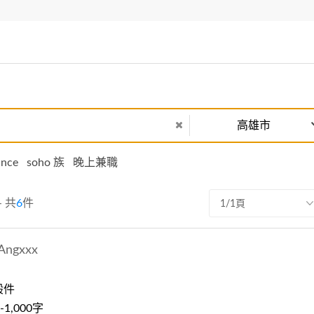
高雄市
ance
soho 族
晚上兼職
- 共
6
件
1/1頁
Angxxx
般件
1,000字