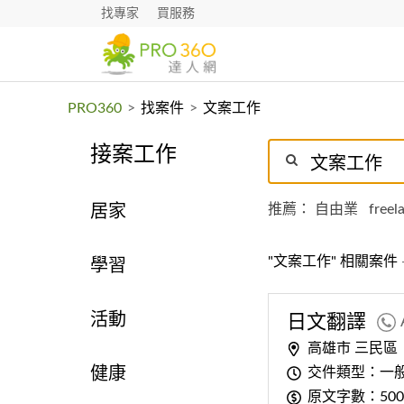
找專家
買服務
PRO360
>
找案件
>
文案工作
接案工作
推薦：
自由業
freel
居家
"文案工作" 相關案件
學習
活動
日文翻譯
高雄市 三民區
交件類型：一
健康
原文字數：500-