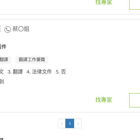
找專家
譯
蔡〇姐
般件
翻譯
翻譯工作兼職
中文
3. 翻譯
4. 法律文件
5. 否
不到
找專家
‹
1
›