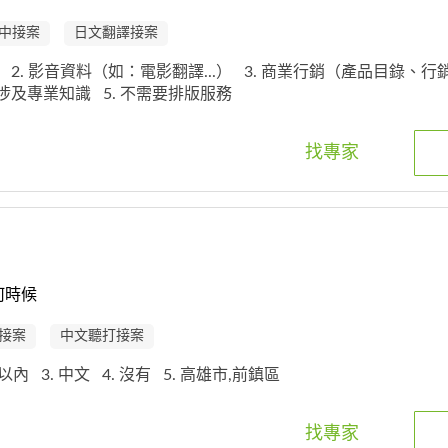
中接案
日文翻譯接案
文
2. 影音資料（如：電影翻譯...）
3. 商業行銷（產品目錄、行
 不涉及專業知識
5. 不需要排版服務
找專家
何時候
接案
中文聽打接案
鐘以內
3. 中文
4. 沒有
5. 高雄市,前鎮區
找專家