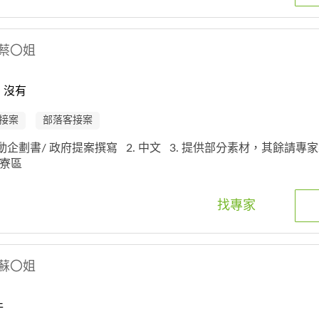
蔡〇姐
：沒有
接案
部落客接案
 活動企劃書/ 政府提案撰寫
2. 中文
3. 提供部分素材，其餘請專
,大寮區
找專家
蘇〇姐
件