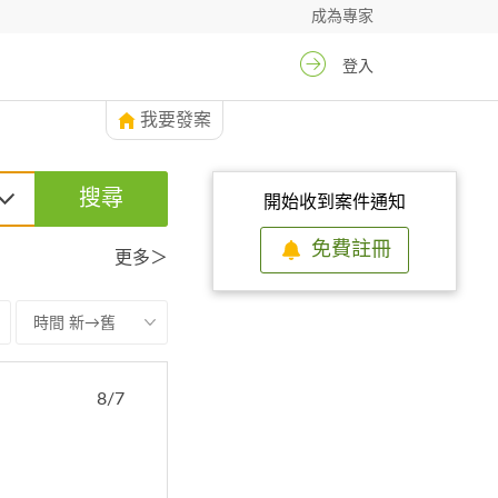
成為專家
登入
我要發案
搜尋
開始收到案件通知
免費註冊
更多＞
時間 新→舊
8/7