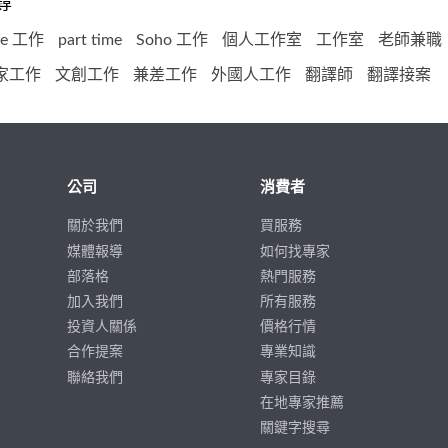
尋
ime 工作
part time
Soho 工作
個人工作室
工作室
老師兼職
家工作
文創工作
兼差工作
外國人工作
翻譯師
翻譯接案
公司
消費者
關於我們
買服務
媒體報導
如何找專家
部落格
熱門服務
加入我們
所有服務
投資人關係
價格行情
合作提案
專業知識
聯絡我們
專家目錄
在地專家推薦
關鍵字搜尋