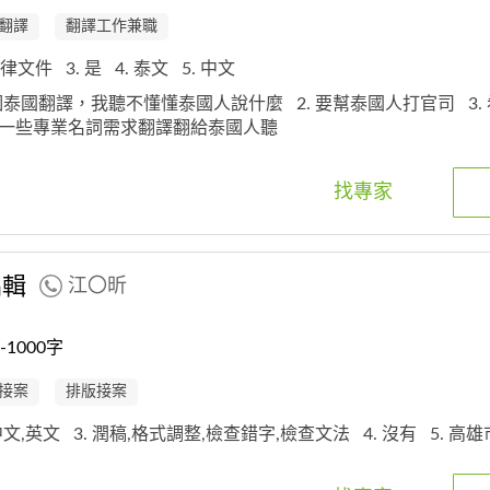
翻譯
翻譯工作兼職
 法律文件
3. 是
4. 泰文
5. 中文
一個泰國翻譯，我聽不懂懂泰國人說什麼
2. 要幫泰國人打官司
3
有一些專業名詞需求翻譯翻給泰國人聽
找專家
編輯
江〇昕
1000字
接案
排版接案
 中文,英文
3. 潤稿,格式調整,檢查錯字,檢查文法
4. 沒有
5. 高