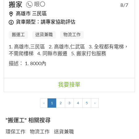
搬家
眼〇
8/7
高雄市 三民區
貨車類型：請專家協助評估
搬運工
送貨兼職
物流工作
1. 高雄市,三民區
2. 高雄市,仁武區
3. 全程都有電梯，
不需爬樓梯
4. 同縣市搬遷
5. 搬家打包服務
描述：
1. 8000內
我要接單
‹
1
2
3
4
5
›
"搬運工" 相關搜尋
環保工作
物流工作
送貨兼職