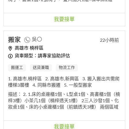
（床墊+床頭櫃+床架）+沙發1組
我要接單
搬家
吳〇
22小時前
高雄市 楠梓區
貨車類型：請專家協助評估
搬運工
送貨兼職
物流工作
1. 高雄市,楠梓區
2. 高雄市,新興區
3. 搬入搬出共需爬
樓梯3層樓
4. 同縣市搬遷
5. 一般型搬家
描述：
2. 1.床的桌邊櫃1個、L型桌1個、高書櫃1個（楠
梓3樓）小茶几1個（楠梓透天1樓） 2三人沙發1個、化
妝桌1個、床的小桌邊櫃1個（前鎮透天3樓） 兩個區域
統一送新興區電梯大樓。
3. 只有L型書桌跟化妝桌（2
件需要拆跟組）
4. 3樓搬下，電梯上樓
我要接單