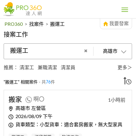
Toggle
navig
我要發案
PRO360
>
找案件
>
搬運工
接案工作
搬運工
高雄市
推薦：
清潔工
兼職清潔
清潔員
更多＞
"搬運工" 相關案件
- 共
76
件
搬家
啊〇
1小時前
高雄市 左營區
2026/08/09 下午
貨車類型：小型貨車：適合套房搬家，無大型家具