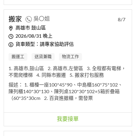
搬家
吳〇姐
8/7
高雄市 鼓山區
2026/08/31 晚上
貨車類型：請專家協助評估
搬運工
送貨兼職
物流工作
1. 高雄市,鼓山區
2. 高雄市,左營區
3. 全程都有電梯，
不需爬樓梯
4. 同縣市搬遷
5. 搬家打包服務
描述：
1. 櫃檯一座100*45*90、中島櫃160*75*102、
陳列櫃140*30*130、陳列桌120*30*102+5箱折疊箱
（60*35*30cm
2. 百貨進撤櫃，需發票
我要接單