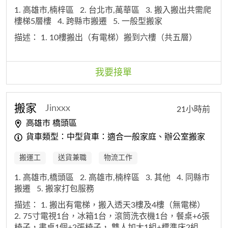
1. 高雄市,楠梓區
2. 台北市,萬華區
3. 搬入搬出共需爬
樓梯5層樓
4. 跨縣市搬遷
5. 一般型搬家
描述：
1. 10樓搬出（有電梯）搬到六樓（共五層）
我要接單
搬家
Jinxxx
21小時前
高雄市 橋頭區
貨車類型：中型貨車：適合一般家庭、辦公室搬家
搬運工
送貨兼職
物流工作
1. 高雄市,橋頭區
2. 高雄市,楠梓區
3. 其他
4. 同縣市
搬遷
5. 搬家打包服務
描述：
1. 搬出有電梯，搬入透天3樓及4樓（無電梯）
2. 75寸電視1台，冰箱1台，滾筒洗衣機1台，餐桌+6張
椅子，書桌1個+2張椅子， 雙人加大1組+標準床2組