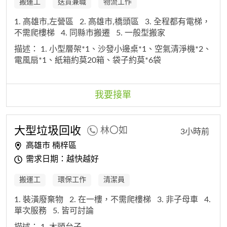
搬運工
送貨兼職
物流工作
1. 高雄市,左營區
2. 高雄市,橋頭區
3. 全程都有電梯，
不需爬樓梯
4. 同縣市搬遷
5. 一般型搬家
描述：
1. 小型層架*1、沙發小邊桌*1、空氣清淨機*2、
電風扇*1、紙箱約莫20箱、袋子約莫*6袋
我要接單
大型垃圾回收
林〇如
3小時前
高雄市 楠梓區
需求日期：越快越好
搬運工
環保工作
清潔員
1. 裝潢廢棄物
2. 在一樓，不需爬樓梯
3. 非子母車
4.
單次服務
5. 皆可討論
描述：
1. 木頭台子