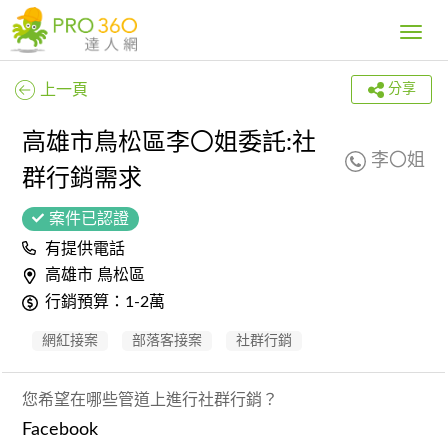
Toggle
navig
上一頁
分享
高雄市鳥松區李〇姐委託:社
李〇姐
群行銷需求
案件已認證
有提供電話
高雄市 鳥松區
行銷預算：1-2萬
網紅接案
部落客接案
社群行銷
您希望在哪些管道上進行社群行銷？
Facebook