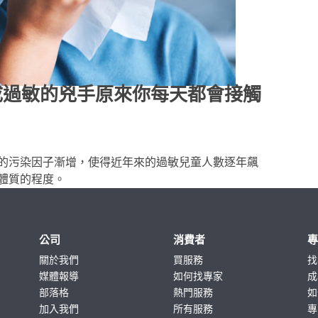
成過敏的兇手原來你每天都會接觸
的污染因子漸增，使得近年來的過敏兒童人數逐年飆
體質的程度。
公司
消費者
關於我們
買服務
找
媒體報導
如何找專家
成
部落格
熱門服務
如
加入我們
所有服務
專