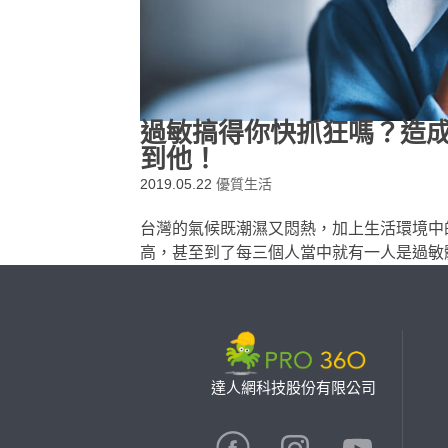
過敏搞得你快抓狂嗎？造
到他！
2019.05.22
優質生活
台灣的氣候既潮濕又悶熱，加上生活環境中
高，甚至到了每三個人當中就有一人是過敏
達人網科技股份有限公司