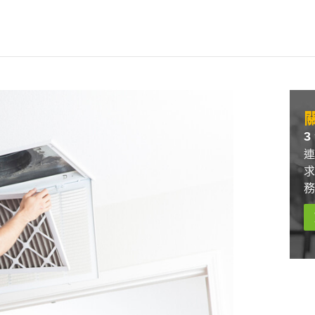
關
3
連
求
務