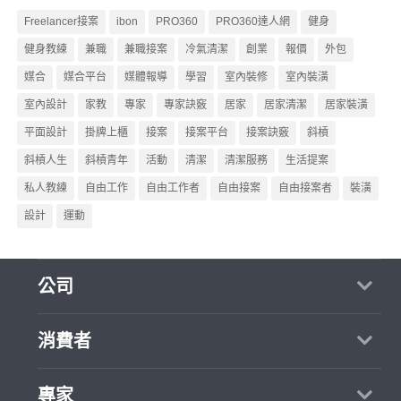
Freelancer接案
ibon
PRO360
PRO360達人網
健身
健身教練
兼職
兼職接案
冷氣清潔
創業
報價
外包
媒合
媒合平台
媒體報導
學習
室內裝修
室內裝潢
室內設計
家教
專家
專家訣竅
居家
居家清潔
居家裝潢
平面設計
掛牌上櫃
接案
接案平台
接案訣竅
斜槓
斜槓人生
斜槓青年
活動
清潔
清潔服務
生活提案
私人教練
自由工作
自由工作者
自由接案
自由接案者
裝潢
設計
運動
公司
關於我們
消費者
媒體報導
買服務
專家