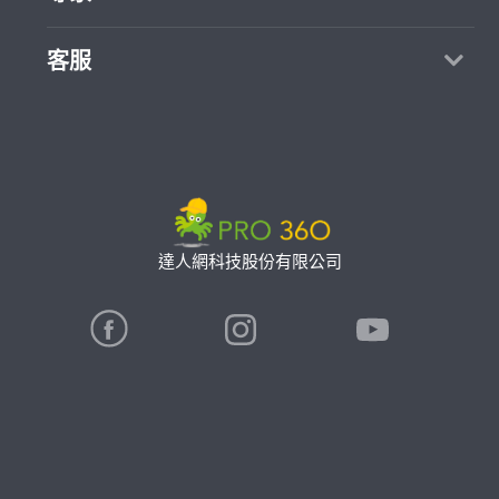
部落格
如何找專家
加入我們
找案件
客服
熱門服務
合作提案
成為專家
所有服務
客服中心
聯絡我們
如何接案
價格行情
使用條款
專家指南
專業知識
隱私權政策
推廣服務
專家目錄
信任與保障
達人網科技股份有限公司
卓越專家
在地專家推薦
公告
特約專家
關鍵字搜尋
勞健保專區