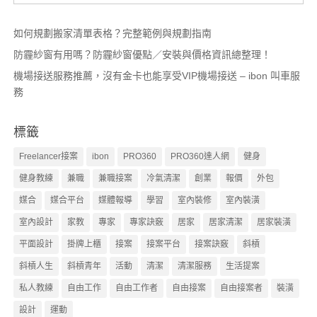
如何規劃搬家清單表格？完整範例與規劃指南
防霾紗窗有用嗎？防霾紗窗優點／安裝與價格資訊總整理！
機場接送服務推薦，沒有金卡也能享受VIP機場接送 – ibon 叫車服
務
標籤
Freelancer接案
ibon
PRO360
PRO360達人網
健身
健身教練
兼職
兼職接案
冷氣清潔
創業
報價
外包
媒合
媒合平台
媒體報導
學習
室內裝修
室內裝潢
室內設計
家教
專家
專家訣竅
居家
居家清潔
居家裝潢
平面設計
掛牌上櫃
接案
接案平台
接案訣竅
斜槓
斜槓人生
斜槓青年
活動
清潔
清潔服務
生活提案
私人教練
自由工作
自由工作者
自由接案
自由接案者
裝潢
設計
運動