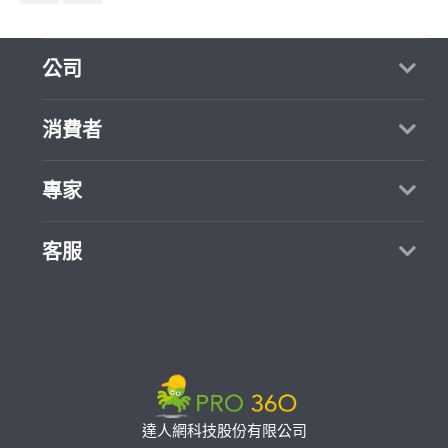
公司
關於我們
消費者
媒體報導
買服務
專家
部落格
如何找專家
加入我們
找案件
客服
熱門服務
合作提案
成為專家
所有服務
客服中心
聯絡我們
如何接案
價格行情
使用條款
專家指南
專業知識
隱私權政策
推廣服務
專家目錄
信任與保障
達人網科技股份有限公司
卓越專家