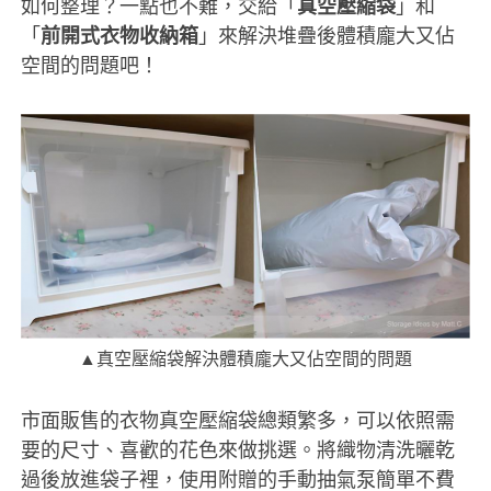
如何整理？一點也不難，交給「
真空壓縮袋
」和
「
前開式衣物收納箱
」來解決堆疊後體積龐大又佔
空間的問題吧！
▲真空壓縮袋解決體積龐大又佔空間的問題
市面販售的衣物真空壓縮袋總類繁多，可以依照需
要的尺寸、喜歡的花色來做挑選。將織物清洗曬乾
過後放進袋子裡，使用附贈的手動抽氣泵簡單不費