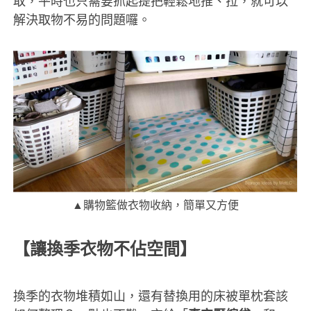
取，平時也只需要抓起提把輕鬆地推、拉，就可以
解決取物不易的問題囉。
▲購物籃做衣物收納，簡單又方便
【讓換季衣物不佔空間】
換季的衣物堆積如山，還有替換用的床被單枕套該