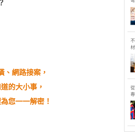
彎
？
不
材
潢、網路接案，
知道的大小事，
從
專
裡為您一一解密！