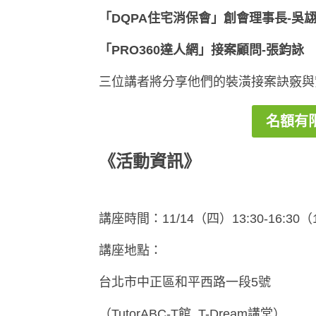
「
DQPA住宅消保會
」
創會理事長-吳
「
PRO360達人網
」
接案顧問-張鈞詠
三位講者將分享他們的裝潢接案訣竅與
名額有
《活動資訊》
講座時間：11/14（四）13:30-16:30
講座地點：
台北市中正區和平西路一段5號
（TutorABC-T館 T-Dream講堂）