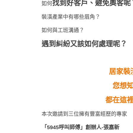
找到好客戶、避免奧客呢
如何
裝潢產業中有哪些眉角？
如何與工班溝通？
遇到糾紛又該如何處理呢？
居家裝
您想
都在這
本次邀請到三位擁有豐富經歷的專家
「
5945呼叫師傅
」
創辦人-張嘉新