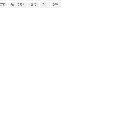
接案
自由接案者
裝潢
設計
運動