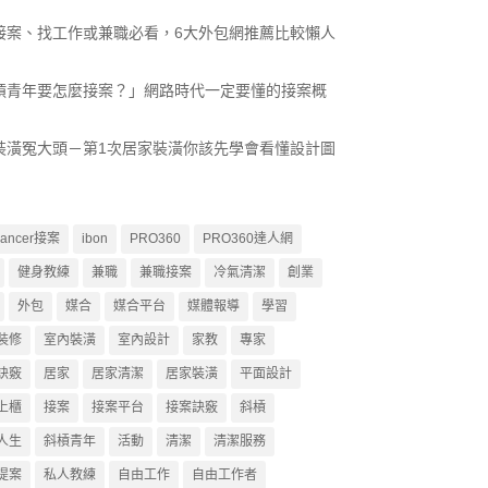
接案、找工作或兼職必看，6大外包網推薦比較懶人
槓青年要怎麼接案？」網路時代一定要懂的接案概
裝潢冤大頭－第1次居家裝潢你該先學會看懂設計圖
lancer接案
ibon
PRO360
PRO360達人網
健身教練
兼職
兼職接案
冷氣清潔
創業
外包
媒合
媒合平台
媒體報導
學習
裝修
室內裝潢
室內設計
家教
專家
訣竅
居家
居家清潔
居家裝潢
平面設計
上櫃
接案
接案平台
接案訣竅
斜槓
人生
斜槓青年
活動
清潔
清潔服務
提案
私人教練
自由工作
自由工作者