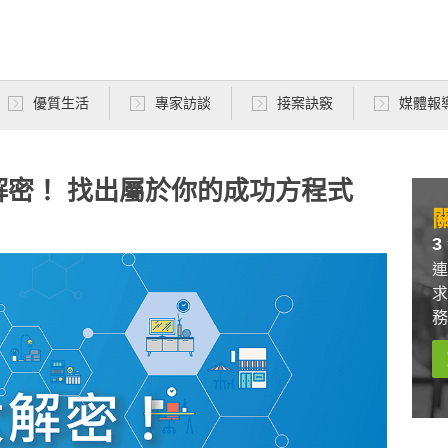
優質生活
專家訪談
接案訣竅
媒體報
解密！ 找出屬於你的成功方程式
關
3
連
求
務