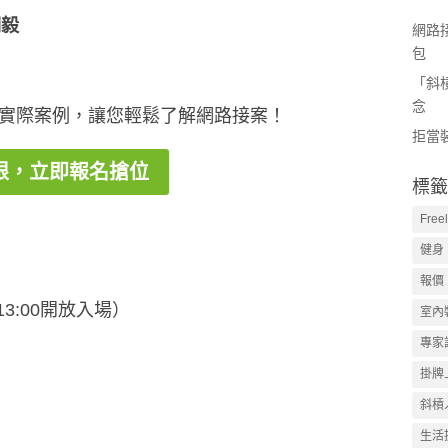
翃毅
網路
包
「斜
念
實際案例，讓您輕鬆了解網路接案！
拒當
限，立即報名搶位
標籤
Free
健身
報價
（13:00開放入場）
室內
專家
掛牌
斜槓
生活