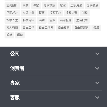
室內設計
家教
專家
專家訣竅
居家
居家清潔
居家裝潢
平面設計
掛牌上櫃
接案
接案平台
接案訣竅
斜槓
斜槓人生
斜槓青年
活動
清潔
清潔服務
生活提案
私人教練
自由工作
自由工作者
自由接案
自由接案者
裝潢
設計
運動
公司
關於我們
消費者
媒體報導
買服務
專家
部落格
如何找專家
加入我們
找案件
客服
熱門服務
合作提案
成為專家