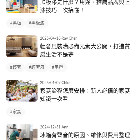
黑板漆是什麼？用途、推薦品牌與上
漆技巧一次搞懂！
#黑板
#黑板漆
2025/04/18
·
Ray Chen
輕奢風裝潢必備元素大公開，打造質
感生活不是夢
#輕奢
#輕奢風
#吊燈
2025/01/07
·
Chloe
家宴流程怎麼安排：新人必備的家宴
知識一次看
#家宴
2024/12/31
·
Ann
冰箱有聲音的原因、維修與費用整理