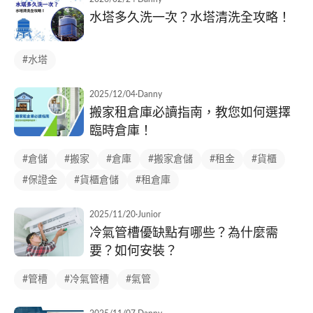
水塔多久洗一次？水塔清洗全攻略！
#水塔
2025/12/04
·
Danny
搬家租倉庫必讀指南，教您如何選擇
臨時倉庫！
#倉儲
#搬家
#倉庫
#搬家倉儲
#租金
#貨櫃
#保證金
#貨櫃倉儲
#租倉庫
2025/11/20
·
Junior
冷氣管槽優缺點有哪些？為什麼需
要？如何安裝？
#管槽
#冷氣管槽
#氣管