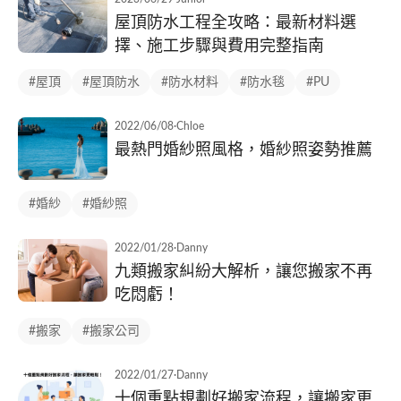
屋頂防水工程全攻略：最新材料選
擇、施工步驟與費用完整指南
#屋頂
#屋頂防水
#防水材料
#防水毯
#PU
2022/06/08
·
Chloe
最熱門婚紗照風格，婚紗照姿勢推薦
#婚紗
#婚紗照
2022/01/28
·
Danny
九類搬家糾紛大解析，讓您搬家不再
吃悶虧！
#搬家
#搬家公司
2022/01/27
·
Danny
十個重點規劃好搬家流程，讓搬家更