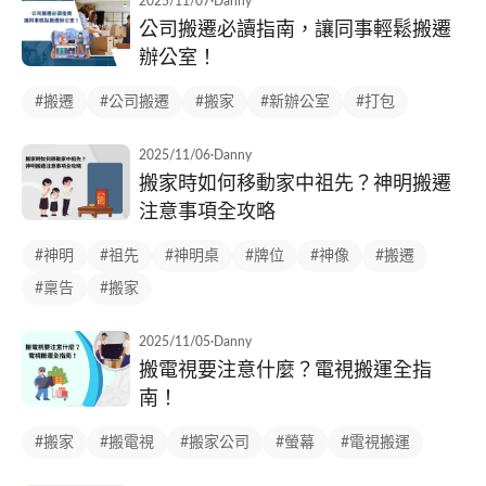
2025/11/07
·
Danny
公司搬遷必讀指南，讓同事輕鬆搬遷
辦公室！
#搬遷
#公司搬遷
#搬家
#新辦公室
#打包
2025/11/06
·
Danny
搬家時如何移動家中祖先？神明搬遷
注意事項全攻略
#神明
#祖先
#神明桌
#牌位
#神像
#搬遷
#稟告
#搬家
2025/11/05
·
Danny
搬電視要注意什麼？電視搬運全指
南！
#搬家
#搬電視
#搬家公司
#螢幕
#電視搬運