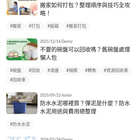
搬家如何打包？整理順序與技巧全攻
略！
#搬家
#打包
#紙箱
#搬家打包
2025/12/16
·
Danny
不要的碗盤可以回收嗎？舊碗盤處理
懶人包
#碗盤
#回收
#清運
#捐贈
#轉售
#資源回收車
#回收車
2025/09/12
·
Junior
防水水泥哪裡買？彈泥是什麼？防水
水泥用途與費用總整理
#防水水泥
2026/02/24
·
Danny