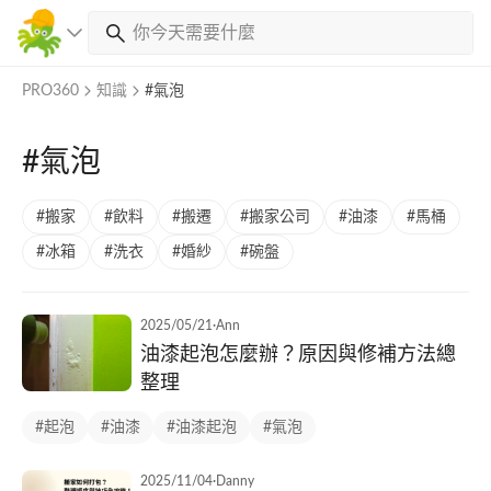
PRO360
知識
#氣泡
#氣泡
#搬家
#飲料
#搬遷
#搬家公司
#油漆
#馬桶
#冰箱
#洗衣
#婚紗
#碗盤
2025/05/21
·
Ann
油漆起泡怎麼辦？原因與修補方法總
整理
#起泡
#油漆
#油漆起泡
#氣泡
2025/11/04
·
Danny