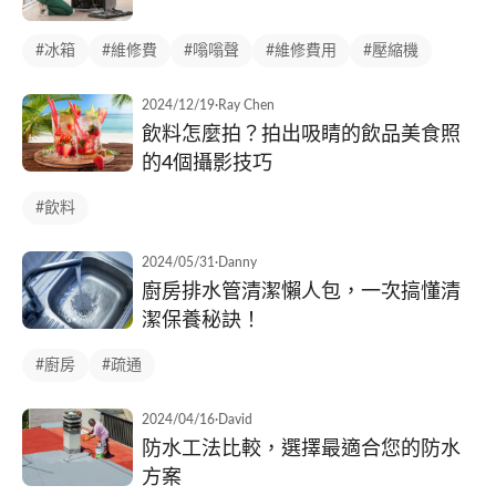
#冰箱
#維修費
#嗡嗡聲
#維修費用
#壓縮機
2024/12/19
·
Ray Chen
飲料怎麼拍？拍出吸睛的飲品美食照
的4個攝影技巧
#飲料
2024/05/31
·
Danny
廚房排水管清潔懶人包，一次搞懂清
潔保養秘訣！
#廚房
#疏通
2024/04/16
·
David
防水工法比較，選擇最適合您的防水
方案