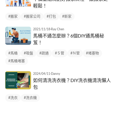
輕鬆！
#搬家
#搬家公司
#打包
#新家
2021/11/18
·
Ray Chen
馬桶不通怎麼辦？6個DIY通馬桶秘
笈！
#馬桶
#吸盤
#疏通
#Ｓ管
#Ｎ管
#堵塞物
#馬桶堵塞
2024/04/11
·
Danny
如何清洗洗衣機？DIY洗衣機清洗懶人
包
#洗衣
#洗衣機