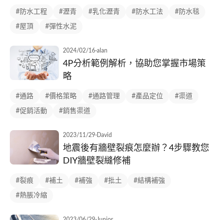
#防水工程
#瀝青
#乳化瀝青
#防水工法
#防水毯
#屋頂
#彈性水泥
2024/02/16
·
alan
4P分析範例解析，協助您掌握市場策
略
#通路
#價格策略
#通路管理
#產品定位
#渠道
#促銷活動
#銷售渠道
2023/11/29
·
David
地震後有牆壁裂痕怎麼辦？4步驟教您
DIY牆壁裂縫修補
#裂痕
#補土
#補強
#批土
#結構補強
#熱脹冷縮
2023/06/29
·
Junior