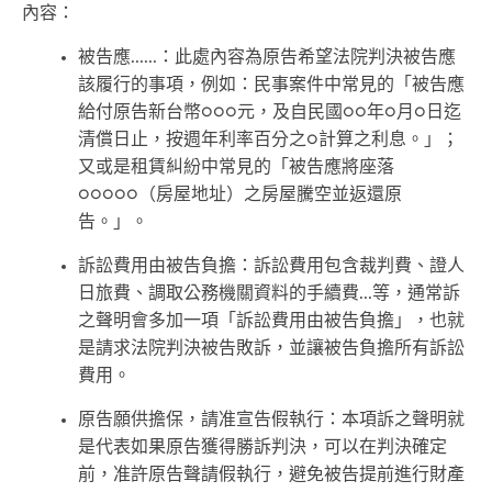
內容：
被告應......：此處內容為原告希望法院判決被告應
該履行的事項，例如：民事案件中常見的「被告應
給付原告新台幣○○○元，及自民國○○年○月○日迄
清償日止，按週年利率百分之○計算之利息。」；
又或是租賃糾紛中常見的「被告應將座落
○○○○○（房屋地址）之房屋騰空並返還原
告。」。
訴訟費用由被告負擔：訴訟費用包含裁判費、證人
日旅費、調取公務機關資料的手續費...等，通常訴
之聲明會多加一項「訴訟費用由被告負擔」，也就
是請求法院判決被告敗訴，並讓被告負擔所有訴訟
費用。
原告願供擔保，請准宣告假執行：本項訴之聲明就
是代表如果原告獲得勝訴判決，可以在判決確定
前，准許原告聲請假執行，避免被告提前進行財產