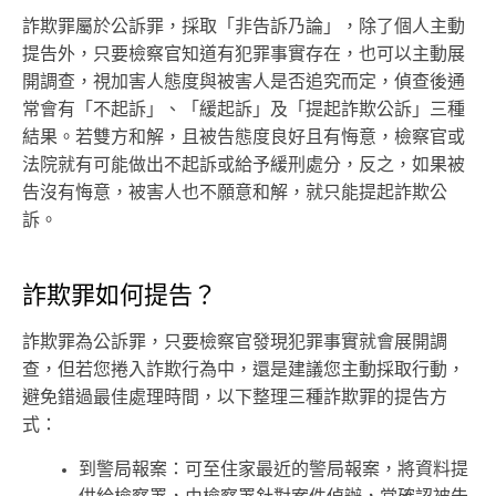
詐欺罪屬於公訴罪，採取「非告訴乃論」，除了個人主動
提告外，只要檢察官知道有犯罪事實存在，也可以主動展
開調查，視加害人態度與被害人是否追究而定，偵查後通
常會有「不起訴」、「緩起訴」及「提起詐欺公訴」三種
結果。若雙方和解，且被告態度良好且有悔意，檢察官或
法院就有可能做出不起訴或給予緩刑處分，反之，如果被
告沒有悔意，被害人也不願意和解，就只能提起詐欺公
訴。
詐欺罪如何提告？
詐欺罪為公訴罪，只要檢察官發現犯罪事實就會展開調
查，但若您捲入詐欺行為中，還是建議您主動採取行動，
避免錯過最佳處理時間，以下整理三種詐欺罪的提告方
式：
到警局報案：可至住家最近的警局報案，將資料提