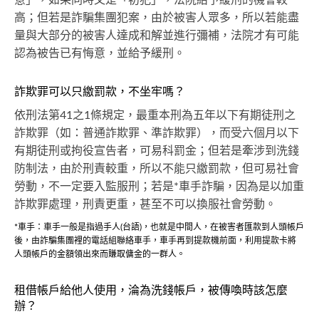
意」，如果同時又是「初犯」，法院給予緩刑的機會較
高；但若是詐騙集團犯案，由於被害人眾多，所以若能盡
量與大部分的被害人達成和解並進行彌補，法院才有可能
認為被告已有悔意，並給予緩刑。
詐欺罪可以只繳罰款，不坐牢嗎？
依刑法第41之1條規定，最重本刑為五年以下有期徒刑之
詐欺罪（如：普通詐欺罪、準詐欺罪），而受六個月以下
有期徒刑或拘役宣告者，可易科罰金；但若是牽涉到洗錢
防制法，由於刑責較重，所以不能只繳罰款，但可易社會
勞動，不一定要入監服刑；若是*車手詐騙，因為是以加重
詐欺罪處理，刑責更重，甚至不可以換服社會勞動。
*車手：
車手一般是指過手人(台語)，也就是中間人
，在被害者匯款到人頭帳戶
後，由詐騙集團裡的電話組聯絡車手，車手再到提款機前面，利用提款卡將
人頭帳戶的金額領出來而賺取傭金的一群人。
租借帳戶給他人使用，淪為洗錢帳戶，被傳喚時該怎麼
辦？