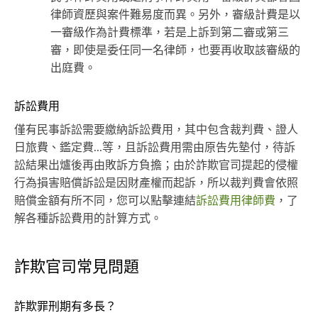
律師資歷與案件難易度而異。另外，審級計費是以
一審級作為計費標準，若是上訴到第二審或第三
審，即使是委任同一名律師，也要再收取該審級的
出庭費。
訴訟費用
僅有民事訴訟需要繳納訴訟費用，其中包含裁判費、證人
日旅費、鑑定費...等，且訴訟費用需由原告先墊付，待訴
訟結果出爐後再由敗訴方負擔；由於詐欺官司提起的侵權
行為損害賠償訴訟是因財產權而起訴，所以裁判費會依照
賠償金額有所不同，您可以點擊連結
訴訟費用律師費
，了
解各種訴訟費用的計算方式。
詐欺官司常見問題
詐欺罪刑期有多長？