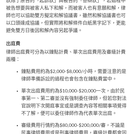
狀除了原告的「起訴狀」與被告的「答辯狀」，若過程中
被告想要與被害人私下和解，而被害人也有意願和解，律
師也可以協助雙方擬定和解協議書，雖然和解協議書也可
以口頭達成協議，但實際將和解條件白紙黑字記下，更能
避免雙方日後因和解內容另起爭議。
出庭費
律師出庭費可分為以鐘點計費、單次出庭費用及審級計費
兩種：
鐘點費用約為$2,000-$8,000/小時，需要注意的是
律師準備訴訟的過程也會包含在鐘點費當中。
單次出庭費用約為$10,000-$20,000一次，由於民
事第一、第二審並沒有強制委任律師，但若您對法
官說明下次開庭事宜或是調查內容等相關事項覺得
不了解，便可以委任律師作為代表單次出庭。
審級費用行情約為$80,000-$200,000/審，不論是
民事律師費用或是刑事律師費用，審級計費都會因