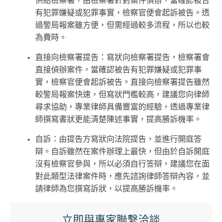
供給檢察署，由檢察署針對案件偵辦，當確認被告
有犯罪嫌疑或犯罪事實，檢察官便會起訴被告。透
過警局報案雖方便，但需經過較多流程，所以也較
為費時。
直接向檢察署提告：寫狀向檢察署提告，檢察署會
直接偵辦案件，當確認被告有犯罪嫌疑或犯罪事
實，檢察官便會起訴被告。直接向檢察署提告雖然
較警局報案快速，但寫狀門檻較高，建議您向律師
尋求協助，專業律師具備豐富的經驗，透過專業律
師撰寫書狀更能清楚陳述事實，提高勝訴機率。
自訴：由提告方寫狀向法院提告，並進行開庭答
辯。自訴雖然在案件辦理上最快，但由於自訴開庭
沒有檢察官參與，所以必須自行答辯，建議您在面
對此類型法律案件時，應先諮詢律師答辯內容，並
請律師為您撰寫訴狀，以提高勝訴機率。
立即與專家聯繫洽談