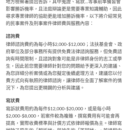
地方檢察署提出告訴，其中蒐證、寫狀...等事前準備皆會
影響勝訴機率，且法庭辯論更是需要專業知識輔助，因此
尋求專業律師的協助更能增加勝訴機率，以下將介紹常見
的民事案件及刑事案件律師費與服務內容：
諮詢費
律師諮詢費約為每小時$2,000-$12,000；法扶基金會、政
府單位及部分事務所有提供免費法律諮詢服務，但免費諮
詢有時間限制，且諮詢對象可能是非律師身份的志工或學
生，因此若您需要律師針對您的問題給予更深入的建議、
為您詳細分析案情或為您擬定後續處理方法，建議您以付
費方式向有執照的律師諮詢，讓律師在全面了解案件的情
況下，為您提出更精闢的分析與建議。
寫狀費
寫訴狀費用約為每件$12,000-$20,000，或是每小時
$2,000-$8,000，若案件較為複雜，撰寫費用有可能會再
提高，實際收費標準與計價方式依律師報價為主。律師寫