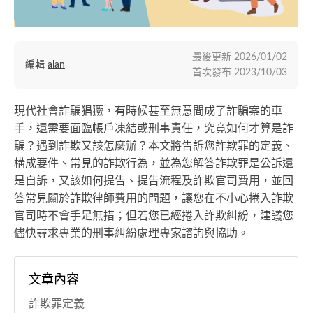
最後更新
2026/01/02
編輯
alan
首次發布
2023/10/03
現代社會詐騙猖獗，有時候甚至無意間成了詐騙案的車
手，還需要面臨帳戶凍結或刑事責任，究竟如何才算是詐
騙？遇到詐欺又該怎麼辦？本文將告訴您詐欺罪的定義、
構成要件、常見的詐欺行為，並為您解答詐欺罪是公訴還
是自訴，又該如何提告、提告流程及詐欺官司費用，並回
答常見關於詐欺律師費用的問題，讓您在不小心捲入詐欺
官司時不會手足無措；但若您已經捲入詐欺糾紛，建議您
儘快尋求專業的刑事糾紛處理專家諮詢與協助。
文章內容
詐欺罪定義