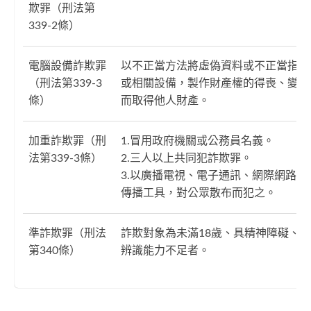
欺罪（刑法第
339-2條）
電腦設備詐欺罪
以不正當方法將虛偽資料或不正當指令
（刑法第339-3
或相關設備，製作財產權的得喪、變更
條）
而取得他人財產。
加重詐欺罪（刑
1.冒用政府機關或公務員名義。
法第339-3條）
2.三人以上共同犯詐欺罪。
3.以廣播電視、電子通訊、網際網路或
傳播工具，對公眾散布而犯之。
準詐欺罪（刑法
詐欺對象為未滿18歲、具精神障礙、
第340條）
辨識能力不足者。