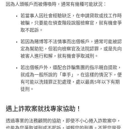
因為人頭帳戶而被傳喚時，通常有幾種可能狀況：
若當事人因社會經驗缺乏，在申請貸款或找工作時
被騙，只要能在偵查階段說服檢察官，就有機會爭
取不起訴。
若因為賭博等不法情事而出借帳戶，通常可能被認
定為幫助犯，但若向檢察官及法院認罪，或是先向
被害人進行和解，就有機會爭取減刑。
若出借帳戶外，還配合詐騙集團的指示親自提款，
就成為一般所說的「車手」，在這樣的情況下，便
有可能以洗錢罪正犯處理，處以最高5年以下有期
徒刑。
遇上詐欺案就找專家協助！
透過專業的法務顧問的協助，即使不小心捲入詐欺案中，
也能為您爭取減刑或不起訴，減輕您的刑責。不管您是受