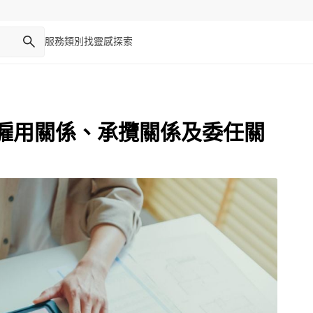
服務類別
找靈感
探索
僱用關係、承攬關係及委任關