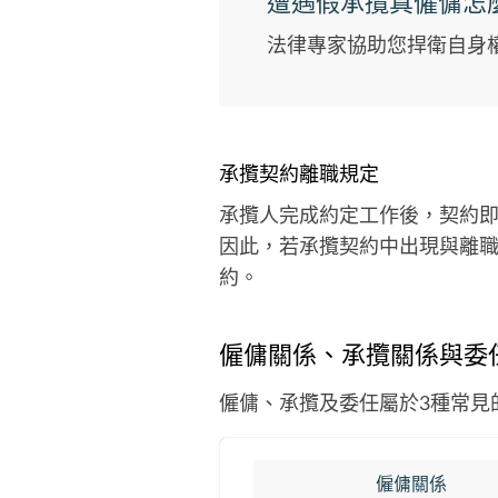
遭遇假承攬真僱傭怎
法律專家協助您捍衛自身
承攬契約離職規定
​​承攬人完成約定工作後，契
因此，若承攬契約中出現與離
約。
僱傭關係、承攬關係與委
僱傭、承攬及委任屬於3種常見
僱傭關係