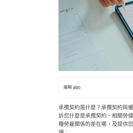
編輯
alan
承攬契約是什麼？承攬契約與
訴您什麼是承攬契約、相關勞
種勞雇關係的差在哪，及提供
讀：