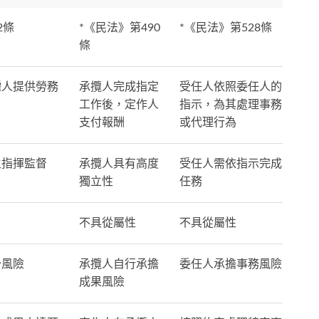
2條
*《民法》第490
*《民法》第528條
條
僱人提供勞務
承攬人完成指定
受任人依照委任人的
工作後，定作人
指示，為其處理事務
支付報酬
或代理行為
主指揮監督
承攬人具有高度
受任人需依指示完成
獨立性
任務
不具從屬性
不具從屬性
分風險
承攬人自行承擔
委任人承擔事務風險
成果風險