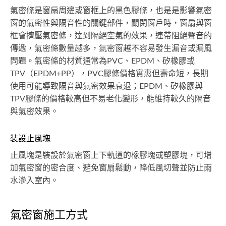
氣密條是窗扇周邊或窗框上的黑色膠條，也是是影響氣密
窗的氣密性與隔音性的關鍵部件，關閉窗戶時，窗扇與窗
框會擠壓氣密條，達到隔絕空氣的效果，連帶阻絕聲音的
傳遞，氣密條數量越多，氣密窗越不容易發生漏音或漏風
問題。氣密條的材質通常為PVC、EPDM、矽橡膠或
TPV（EPDM+PP），PVC膠條價格實惠但壽命短，長期
使用可能導致隔音與氣密效果衰退；EPDM、矽橡膠與
TPV膠條的價格較高但不易老化變形，能維持較久的隔音
與氣密效果。
裝設止風塊
止風塊是裝設於氣密窗上下軌道的橡膠塊或塑膠塊，可增
加氣密窗的密合度、避免窗扇鬆動，降低風切聲並防止雨
水滲入室內。
氣密窗施工方式