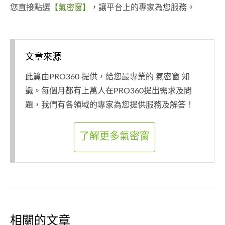
您直接點選
【氣密窗】
，讓平台上的專家為您服務。
文章來源
此篇由PRO360 提供，給您最專業的 氣密窗 知
識。每個月都有上萬人在PRO360提出需求及問
題，我們有各領域的專家為您提供服務及解答！
了解更多氣密窗
相關的文章