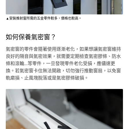
▲安裝推射窗所需的五金零件較多，價格也較高。
如何保養氣密窗？
氣密窗的零件會隨著使用逐漸老化，如果想讓氣密窗維持
良好的隔音與氣密效果，就需要定期檢查氣密膠條、防水
條和滾輪...等零件，一旦發現零件老化受損，應儘速更
換。若氣密窗卡住無法開啟，切勿強行推動窗扇，以免窗
軌磨損、止風塊脫落或是氣密膠條破損。