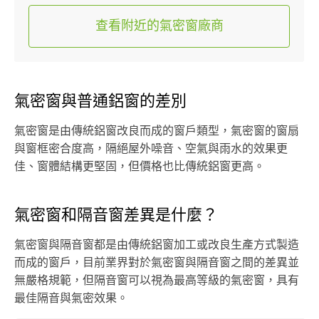
查看附近的氣密窗廠商
氣密窗與普通鋁窗的差別
氣密窗是由傳統鋁窗改良而成的窗戶類型，氣密窗的窗扇
與窗框密合度高，隔絕屋外噪音、空氣與雨水的效果更
佳、窗體結構更堅固，但價格也比傳統鋁窗更高。
氣密窗和隔音窗差異是什麼？
氣密窗與隔音窗都是由傳統鋁窗加工或改良生產方式製造
而成的窗戶，目前業界對於氣密窗與隔音窗之間的差異並
無嚴格規範，但隔音窗可以視為最高等級的氣密窗，具有
最佳隔音與氣密效果。