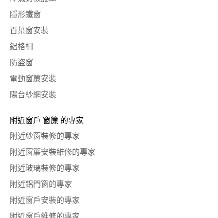
隱形鐵窗
百葉窗安裝
鋁格柵
防盜窗
電動窗簾安裝
陽台紗網安裝
附近窗戶 窗簾 的專家
附近紗窗裝修的專家
附近窗簾安裝維修的專家
附近玻璃裝修的專家
附近鋁門窗的專家
附近窗戶安裝的專家
附近窗戶維修的專家