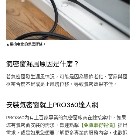
▲更換老化的氣密膠條。
氣密窗漏風原因是什麼？
若氣密窗發生漏風情況，可能是因為膠條老化、窗扇與窗
框密合度不足或是止風塊位移，導致氣密效果不佳。
安裝氣密窗就上PRO360達人網
PRO360內有上百家專業的氣密窗廠商在線接案中，如果
您有氣密窗安裝的需求，歡迎點擊
【免費取得報價】
提出
需求，或是如果您想要了解更多專業的服務內容，也歡迎