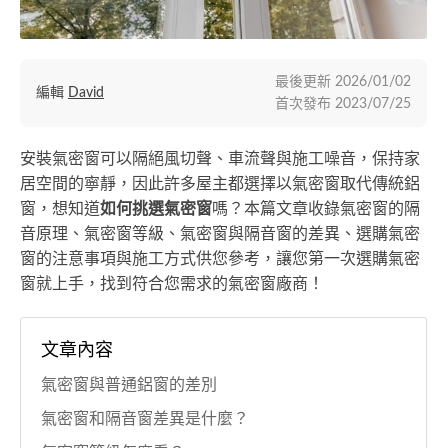
最後更新
2026/01/02
編輯
David
首次發布
2023/07/25
安裝氣密窗可以隔絕風切聲、車流聲與施工噪音，保持家
居空間的寧靜，因此許多屋主都選擇以氣密窗取代傳統鋁
窗，想知道
如何挑選氣密窗
嗎？本篇文章收錄氣密窗的隔
音原理、氣密窗等級、氣密窗與隔音窗的差異、選購氣密
窗的注意事項與施工方式供您參考，讓您第一次選購氣密
窗就上手，找到符合您需求的氣密窗廠商！
文章內容
氣密窗與普通鋁窗的差別
氣密窗和隔音窗差異是什麼？