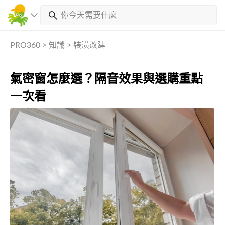
PRO360
>
知識
>
裝潢改建
氣密窗怎麼選？隔音效果與選購重點
一次看