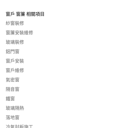
窗戶 窗簾 相關項目
紗窗裝修
窗簾安裝維修
玻璃裝修
鋁門窗
窗戶安裝
窗戶維修
氣密窗
隔音窗
鐵窗
玻璃隔熱
落地窗
冷氣封板施工