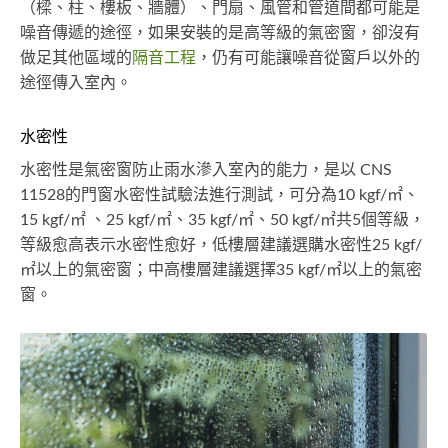
（樑、柱、樓板、牆體）、門扇、風管和管道間都可能是
噪音傳遞的途徑，如果安裝的是高等級的氣密窗，卻沒有
做足其他區域的
隔音工程
，仍有可能讓噪音從窗戶以外的
途徑傳入室內。
水密性
水密性是氣密窗防止雨水滲入室內的能力，是以 CNS
11528的門窗水密性試驗法進行測試，可分為10 kgf/㎡、
15 kgf/㎡ 、25 kgf/㎡、35 kgf/㎡、50 kgf/㎡共5個等級，
等級愈高表示水密性愈好，低樓層建議選購水密性25 kgf/
㎡以上的氣密窗；中高樓層建議選擇35 kgf/㎡以上的氣密
窗。