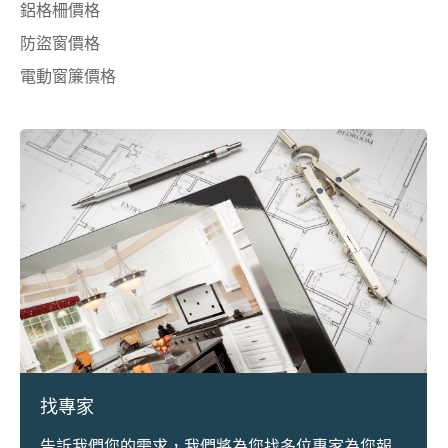
鋁格柵價格
防盜窗價格
電動窗簾價格
找專家
告訴我們您的需求，我們將為您找多位專家為您報