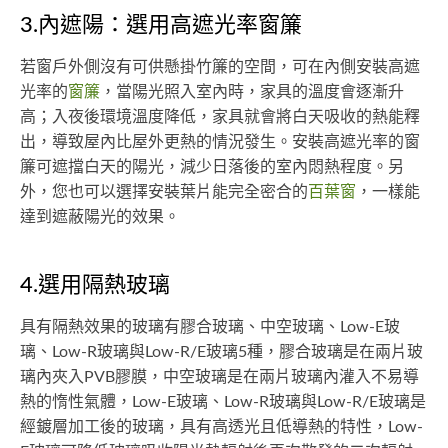
3.內遮陽：選用高遮光率窗簾
若窗戶外側沒有可供懸掛竹簾的空間，可在內側安裝高遮
光率的
窗簾
，當陽光照入室內時，家具的溫度會逐漸升
高；入夜後環境溫度降低，家具就會將白天吸收的熱能釋
出，導致屋內比屋外更熱的情況發生。安裝高遮光率的窗
簾可遮擋白天的陽光，減少日落後的室內悶熱程度。另
外，您也可以選擇安裝葉片能完全密合的
百葉窗
，一樣能
達到遮蔽陽光的效果。
4.選用隔熱玻璃
具有隔熱效果的玻璃有膠合玻璃、中空玻璃、Low-E玻
璃、Low-R玻璃與Low-R/E玻璃5種，膠合玻璃是在兩片玻
璃內夾入PVB膠膜，中空玻璃是在兩片玻璃內灌入不易導
熱的惰性氣體，Low-E玻璃、Low-R玻璃與Low-R/E玻璃是
經鍍層加工後的玻璃，具有高透光且低導熱的特性，Low-