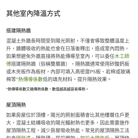
其他室內降溫方式
搭建隔熱牆
混凝土外牆長時間受到陽光照射，不僅會導致整體溫度上
升，牆體吸收的熱能也會在日落後釋出，造成室內悶熱，
如果想避免外牆直接將熱能傳導至室內，可以委任
木工師
傅
搭建隔熱牆（俗稱雙層牆），隔熱牆通常使用矽酸鈣板
或木夾板作為板材，內部可填入高密度PS板、岩棉或玻璃
棉等*
熱傳導係數
低的填充材料，提升隔熱效果。
*熱傳導係數又稱傳熱係數，數值越高越容易導熱。
屋頂隔熱
如果房屋位於頂樓，陽光的照射面積會比其他樓層住戶更
大，混凝土結構吸收的陽光輻射熱也更多，因此需要施作
屋頂隔熱工程，減少房屋吸收熱能。常見的屋頂隔熱工法