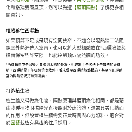
包含
隔熱漆
、隔熱磚、搭設棚架、
架設太陽能板
、屋頂綠
化和搭建雙層屋頂，您可以點選
【屋頂隔熱】
了解更多相
關資訊。
櫃體移往西曬牆
如果預算不足或是現有空間狹窄，不適合以隔熱牆工法阻
絕室外熱源傳入室內，也可以將大型櫃體放在*西曬牆並與
牆面保留些許空隙，也能達到類似隔熱牆的功效。
*西曬牆是中午過後才會曬到太陽的外牆，相較於上午吸熱下午散熱的東曬
牆，西曬牆是下午吸熱傍晚散熱，若未做足西曬牆散熱措施，甚至可能導致
室內悶熱情況持續到凌晨。
打造植生牆
植生牆又稱做綠化牆，隔熱原理與屋頂綠化相同，都是藉
由栽種植物阻擋陽光直接照射於建築體，還兼具美化牆面
的作用，但設置植生牆需要花費時間與心力照料，適合對
於
園藝
栽植有興趣的住戶採用。