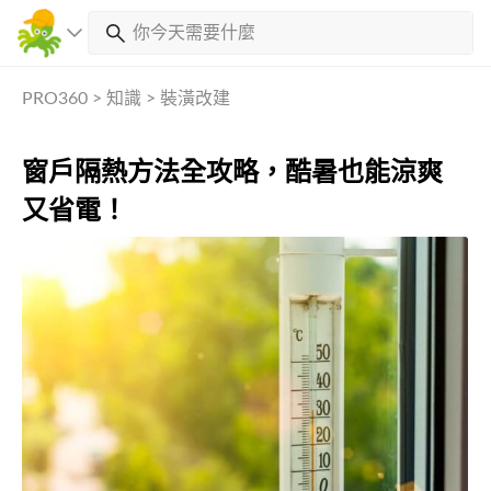
PRO360
>
知識
>
裝潢改建
窗戶隔熱方法全攻略，酷暑也能涼爽
又省電！