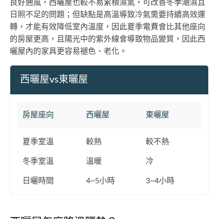
良好通風，西曬屋也較不易累積濕氣，可改善冬季潮濕且
日照不足的問題；但缺點是高溫導致冷氣需要持續高效運
轉，才能有效降低室內溫度，因此夏季電費會比其他座向
的房屋更高，且陽光中的紫外線會導致物品變質，因此西
曬屋內的家具更容易褪色、老化。
西曬屋vs東曬屋
房屋座向
西曬屋
東曬屋
夏季室溫
較熱
較不熱
冬季室溫
溫暖
冷
日曬時間
4~5小時
3~4小時