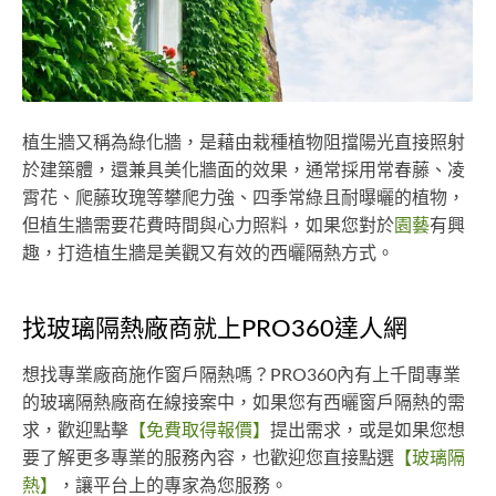
植生牆又稱為綠化牆，是藉由栽種植物阻擋陽光直接照射
於建築體，還兼具美化牆面的效果，通常採用常春藤、凌
霄花、爬藤玫瑰等攀爬力強、四季常綠且耐曝曬的植物，
但植生牆需要花費時間與心力照料，如果您對於
園藝
有興
趣，打造植生牆是美觀又有效的西曬隔熱方式。
找玻璃隔熱廠商就上PRO360達人網
想找專業廠商施作窗戶隔熱嗎？PRO360內有上千間專業
的玻璃隔熱廠商在線接案中，如果您有西曬窗戶隔熱的需
求，歡迎點擊
【免費取得報價】
提出需求，或是如果您想
要了解更多專業的服務內容，也歡迎您直接點選
【玻璃隔
熱】
，讓平台上的專家為您服務。