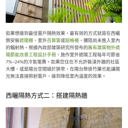
如果想達到最佳窗戶隔熱效果，最有效的方式就是在西曬
側安裝
遮陽棚
、室外
百葉窗
或
鋁格柵
，攔阻尚未進入室內
的輻射熱。根據內政部建築研究所發布的
舊有建築物外遮
陽節能改善工程設計手冊
，施作室外遮陽工程每年可節省
7%~24%的冷氣電費。如果您住在不允許裝潢外牆的社區
大樓，或是陽台空間過於狹窄，在陽台懸掛竹簾也能讓陽
光無法直接照射窗戶，達到降低室內溫度的效果。
西曬隔熱方式二：搭建隔熱牆