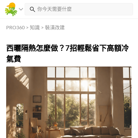
PRO360
>
知識
>
裝潢改建
西曬隔熱怎麼做？7招輕鬆省下高額冷
氣費