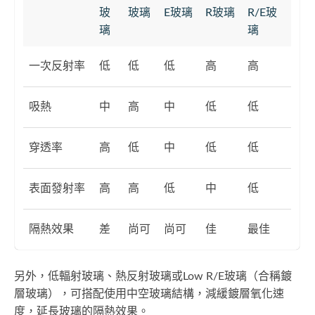
玻
玻璃
E玻璃
R玻璃
R/E玻
璃
璃
一次反射率
低
低
低
高
高
吸熱
中
高
中
低
低
穿透率
高
低
中
低
低
表面發射率
高
高
低
中
低
隔熱效果
差
尚可
尚可
佳
最佳
另外，低輻射玻璃、熱反射玻璃或Low R/E玻璃（合稱鍍
層玻璃），可搭配使用中空玻璃結構，減緩鍍層氧化速
度，延長玻璃的隔熱效果。