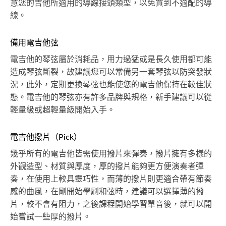
意您的吉他所適用的導線接頭類型，以免買到不適配的導
線。
備用電吉他弦
電吉他的琴弦屬於消耗品，用力過猛或是長久使用都可能
造成琴弦斷裂，故建議您可以常備另一套琴弦以防突發狀
況，此外，定期更換琴弦也能使您的電吉他保持在較佳狀
態。電吉他的琴弦亦有許多品牌與規格，新手建議可以從
輕量級或超輕量級開始入手。
電吉他撥片（Pick）
幾乎所有的電吉他皆需使用撥片來彈奏，撥片擁有多樣的
外觀造型、材質與厚度，厚的撥片能夠更方便演奏者彈
奏，在使用上較具靈巧性，而薄的撥片則更適合帶有節奏
感的曲風，在剛開始學刷和弦時，建議可以選擇薄的撥
片，較不會有阻力，之後課程開始學習單音後，就可以開
始嘗試一些厚的撥片。