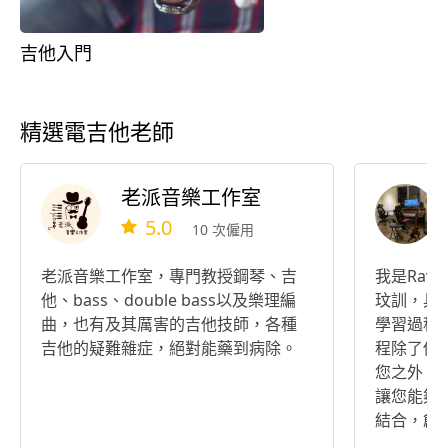
吉他入門
精選電吉他老師
老派音樂工作室
5.0
10 次僱用
老派音樂工作室，專門教授鋼琴、吉
我是Rav
他、bass、double bass以及樂理編
玟訓，具
曲，也有及其厲害的吉他技師，各種
學習過程
吉他的疑難雜症，絕對能藥到病除。
程除了傳
您之外，
讓您能夠
結合，創