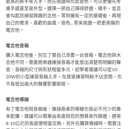
麼高的新手琴入手，而在挑選時比起音色，可以更優先考
慮手感甚至是外型，選擇一把自己彈得舒適、順手，並且
會勾起您練習興趣的吉他，等到擁有一定的基礎後，再視
自己的需求、喜歡的曲風、音色...等來挑選一把更高階的
電吉他。
電吉他音箱
購入電吉他後，別忘了替自己添置一台音箱，電吉他與木
吉他不同，需要將樂器連接音箱才能發出清楚而明顯的聲
音，音箱的尺寸與形狀相當多元，初學者建議可以從10-
20W的小型練習音箱入手，在居家練習時較不佔空間，也
不易發出過大的聲響影響鄰居。
電吉他導線
有了電吉他與音箱後，連接兩者的導線也是必不可少的基
本配備，建議可以簡單由長度與您的預算來作篩選，通常
8-10公尺的長度便相當足夠，另外在購買導線時，需要注