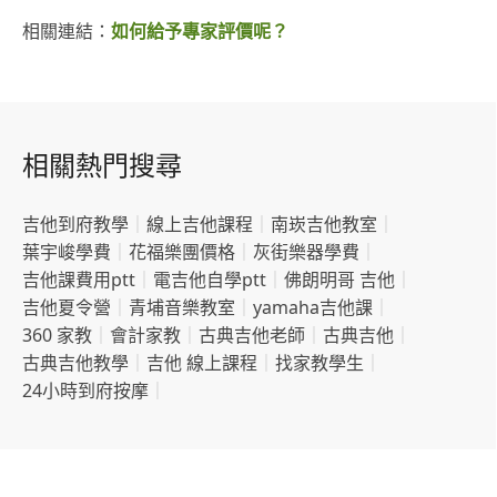
相關連結：
如何給予專家評價呢？
相關熱門搜尋
吉他到府教學
｜
線上吉他課程
｜
南崁吉他教室
｜
葉宇峻學費
｜
花福樂團價格
｜
灰街樂器學費
｜
吉他課費用ptt
｜
電吉他自學ptt
｜
佛朗明哥 吉他
｜
吉他夏令營
｜
青埔音樂教室
｜
yamaha吉他課
｜
360 家教
｜
會計家教
｜
古典吉他老師
｜
古典吉他
｜
古典吉他教學
｜
吉他 線上課程
｜
找家教學生
｜
24小時到府按摩
｜