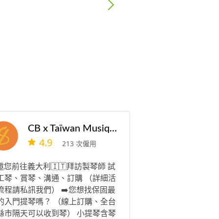
CB x Taïwan Musique
4.9
213 次僱用
️邀您前往義大利🇮🇹拜訪製琴師 試
工琴、賞琴、溝通、訂購 （詳細活
流程請私訊我們） ➡️您想找保固最
的入門提琴嗎？ （線上訂購、全台
縣市隔天可以收到琴） 小提琴含琴