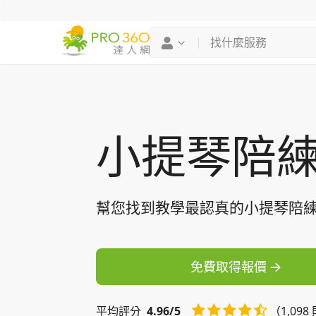
找專家
買服務
小提琴陪
幫您找到教學最認真的小提琴陪
免費取得報價
平均
評分
4.96/5
（1,09