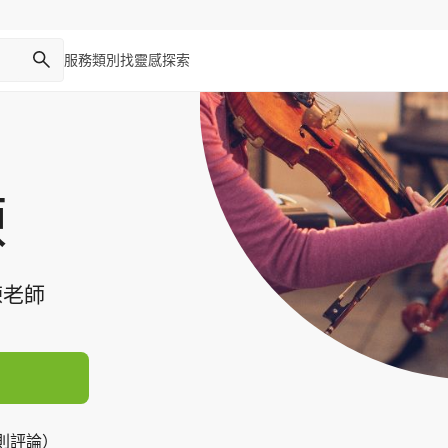
服務類別
找靈感
探索
練
練老師
8 則評論）