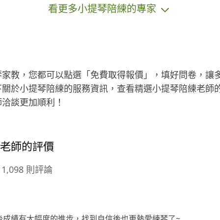
看更多小提琴陪練的專家
北
藝術研究所。 💡《教學項目》 🎻 小提
琴 🎹 鋼琴 📖 陪練、陪讀 💡《教學經
驗》 • 小提琴團體班助教 (2014-2020)
國中開始，跟著啟蒙老師做偏鄉小提
琴教學服務。 高中開始，在老師開課
的團體班擔任助教。 • 台南地區小提
琴家教，您都可以點選「免費取得報價」，填好問卷，讓
琴、鋼琴家教 （七年教學經驗）（20
下關於小提琴陪練的服務資訊，查看精選小提琴陪練老師
15至今） 自高中開始接觸一對一家
師洽談更加順利！
教， 教學過的學生已有50位，學生年
紀從學齡前至成人。 並輔導學生參加
檢定及比賽，皆獲得佳績。 此外，我
每年規劃一次學生發表會、不定期交
練老師的評價
流會，讓學生除了在課堂上學習知識
外，也能透過實際上台的經驗，培養
1,098 則評論
表達能力，提升自信心，並從中感受
到學習的成就與樂趣。 • 曾擔任安南
區音樂教室小提琴老師 • 曾擔任台南
市左鎮國小小提琴社團分部老師 💡
後成績有大幅度的進步，找到自信後也更熱愛練琴了~