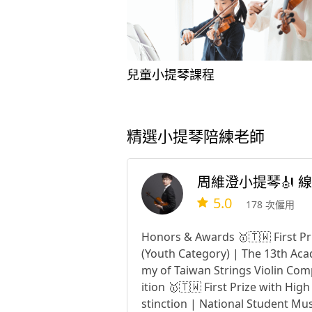
兒童小提琴課程
精選小提琴陪練老師
5.0
178 次僱用
Honors & Awards 🥇🇹🇼 First Pr
(Youth Category) | The 13th Aca
my of Taiwan Strings Violin Com
ition 🥇🇹🇼 First Prize with High
stinction | National Student Mus