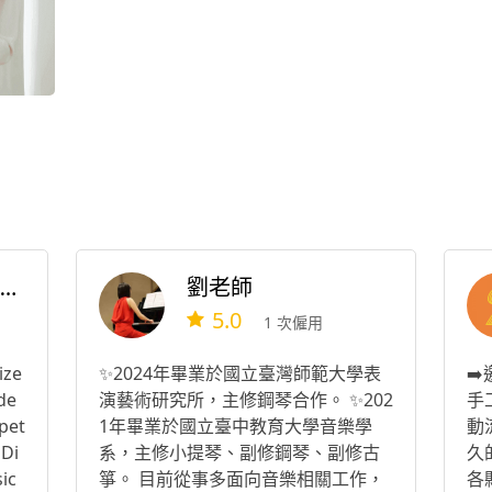
周維澄小提琴🎻 線上教學/比賽/升學/業餘興趣培養🎻
劉老師
5.0
1 次僱用
ize
✨2024年畢業於國立臺灣師範大學表
➡
de
演藝術研究所，主修鋼琴合作。 ✨202
手
pet
1年畢業於國立臺中教育大學音樂學
動
 Di
系，主修小提琴、副修鋼琴、副修古
久
ic
箏。 目前從事多面向音樂相關工作，
各