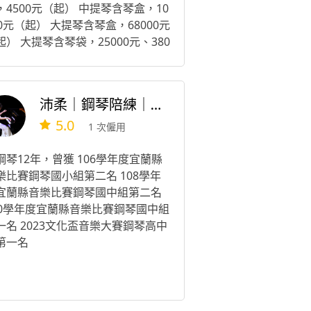
，4500元（起） 中提琴含琴盒，10
00元（起） 大提琴含琴盒，68000元
起） 大提琴含琴袋，25000元、380
0元 ➡️您有找音樂（家教）老師的需
嗎？ 我們備有鋼琴、小提琴、大提
、長笛、小喇叭、歌唱、聲樂、古
沛柔｜鋼琴陪練｜小提琴陪練｜鋼琴伴奏
、吉他、編曲、作詞作曲老師 📍合
5.0
老師分佈地區 台北、桃園、新竹、
1 次僱用
中 嘉義、台南、高雄、屏東
鋼琴12年，曾獲 106學年度宜蘭縣
樂比賽鋼琴國小組第二名 108學年
宜蘭縣音樂比賽鋼琴國中組第二名
10學年度宜蘭縣音樂比賽鋼琴國中組
一名 2023文化盃音樂大賽鋼琴高中
第一名