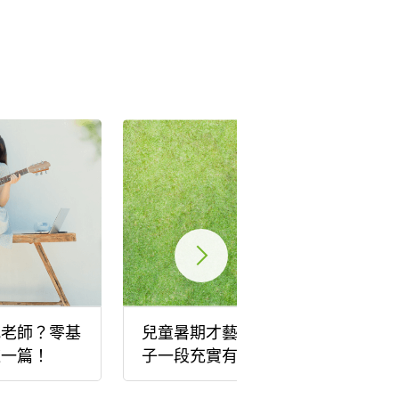
找老師？零基
兒童暑期才藝班推薦，給孩
這一篇！
子一段充實有趣的假期體
驗！