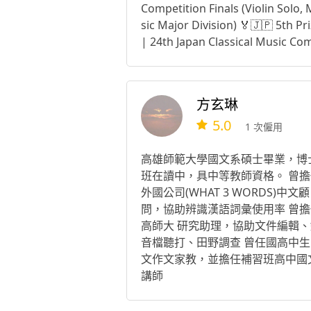
Competition Finals (Violin Solo,
sic Major Division) 🏅🇯🇵 5th Pr
| 24th Japan Classical Music Co
tition National Finals (Violin / Hi
School Division) 🇹🇼台灣絃樂
三屆小提琴比賽 青年組第一名🥇 🇹
方玄琳
全國學生音樂比賽大專A組小提琴
5.0
決賽特優第一名🥇 🇯🇵 第 24 回 
1 次僱用
クラシック音楽コンクール 全国大
ヴァイオリン部門 高校の部 第五位
高雄師範大學國文系碩士畢業，博
簡介： 周維澄小提琴家不僅擁有精
班在讀中，具中等教師資格。 曾擔
的技巧，在音樂詮釋上更有其獨特
外國公司(WHAT 3 WORDS)中文顧
格。扣人心弦的演奏和精湛的教學
問，協助辨識漢語詞彙使用率 曾擔
獲得無數政商名流的強力推薦與肯
高師大 研究助理，協助文件編輯、
定，也特別受到神經顯微重建手術
音檔聽打、田野調查 曾任國高中生
際權威-杜元坤的讚賞，同時也教
文作文家教，並擔任補習班高中國
多名流的小孩、藝人明星等。 (自
講師
臺灣時報報導) Google、Youtube
尋 周維澄 Wei Cheng Chou 服務