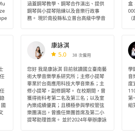
 Mu
涵蓋鋼琴教學、鋼琴合作演出、提供
盒
ize
鋼琴與小提琴陪練以及音樂行政事
0
mpe
務。 現於南投縣私立普台高級中學音
（
gh
樂中心擔任鋼琴教師，同時擔任台北
0
團第十
雅韻合唱團鋼琴合作及台中少年兒童
要
🇼
合唱團團務行政工作，持續於音樂領
琴
康詠淇
全國
域中多元發展。
箏
5.0
日本
作
38 次僱用
会
台
🏅
士
您好 我是康詠淇 目前就讀國立臺南藝
學
湛
任
術大學音樂學系研究所；主修小提琴
音
風
畢業於台南應用科技大學音樂系；主
度
，
任
修小提琴，副修鋼琴。 在校期間，曾
1
錄
獲得術科考第二名及第三名；以及室
第
國
 國
內樂成績優異；且積極參與學校管弦
組
導很
文
樂團演出，曾擔任樂團首席及第二小
由、
提琴助理首席。 並於2024年舉辦康詠
搜
淇小提琴獨奏會，同年考取國立臺南
區
藝術大學音樂學系研究所、鋼琴合作