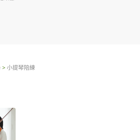
學
>
小提琴陪練