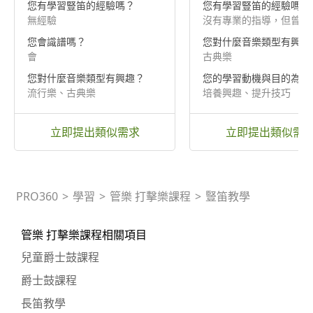
您有學習豎笛的經驗嗎？
您有學習豎笛的經驗嗎？
無經驗
沒有專業的指導，但曾經
您會識譜嗎？
您對什麼音樂類型有興趣
會
古典樂
您對什麼音樂類型有興趣？
您的學習動機與目的為？
流行樂、古典樂
培養興趣、提升技巧
立即提出類似需求
立即提出類似需
PRO360
>
學習
>
管樂 打擊樂課程
>
豎笛教學
管樂 打擊樂課程相關項目
兒童爵士鼓課程
爵士鼓課程
長笛教學