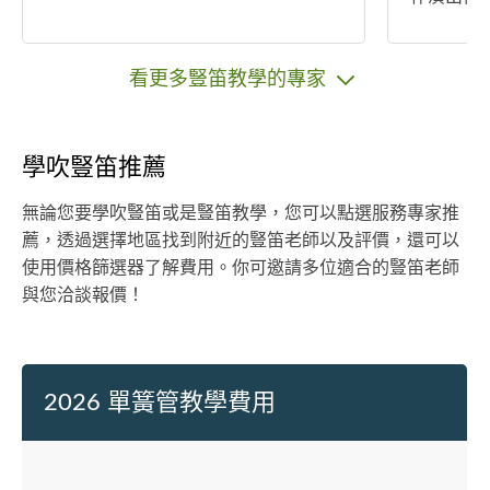
多次也擔任樂
優惠的價
學生愉快
看更多豎笛教學的專家
何問題或
☺️ 期待
學吹豎笛推薦
無論您要學吹豎笛或是豎笛教學，您可以點選服務專家推
薦，透過選擇地區找到附近的豎笛老師以及評價，還可以
使用價格篩選器了解費用。你可邀請多位適合的豎笛老師
與您洽談報價！
2026 單簧管教學費用