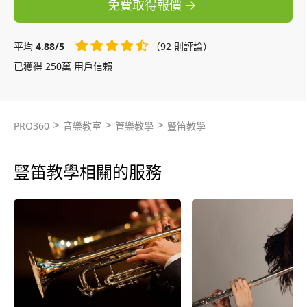
免費取得報價
平均
4.88/5
（92 則評論）
已獲得 250萬 用戶信賴
>
>
>
PRO360
音樂教室
管樂教學
豎笛教學
豎笛教學相關的服務