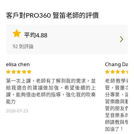
客戶對PRO360 豎笛老師的評價
平均4.88
92 則評論
elisa chen
Chang Davi
第一次上課，老師有了解到我的需求，並
老師教學親
給我適合的建議做加強，希望後續的上
管，曾屢次
課，能夠借由老師的指導，強化我的吹奏
分專業，讓
能力
習樂趣與動
管的朋友們
2026-07-23
至音樂系的
師請教與學習
加油了！