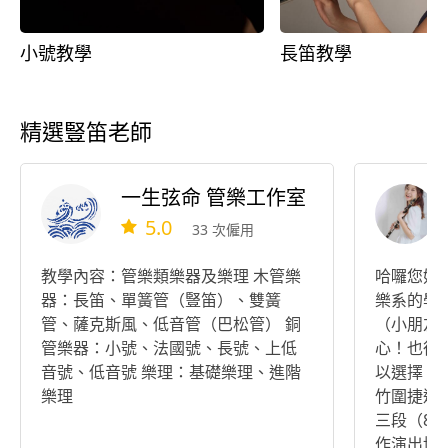
小號教學
長笛教學
精選豎笛老師
一生弦命 管樂工作室
5.0
33 次僱用
教學內容：管樂類樂器及樂理 木管樂
哈囉您好
器：長笛、單簧管（豎笛）、雙簧
樂系的學生
管、薩克斯風、低音管（巴松管） 銅
（小朋友、
管樂器：小號、法國號、長號、上低
心！也很喜
音號、低音號 樂理：基礎樂理、進階
以選擇： 
樂理
竹圍捷運站
三段（80
作演出協