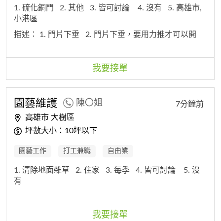
1. 硫化銅門
2. 其他
3. 皆可討論
4. 沒有
5. 高雄市,
小港區
描述：
1. 門片下垂
2. 門片下垂，要用力推才可以開
我要接單
園藝維護
陳〇姐
7分鐘前
高雄市 大樹區
坪數大小：10坪以下
園藝工作
打工兼職
自由業
1. 清除地面雜草
2. 住家
3. 每季
4. 皆可討論
5. 沒
有
我要接單