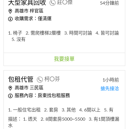
大型家具回收
莊〇傑
54分鐘前
高雄市 梓官區
收購需求：僅清運
1. 椅子
2. 需爬樓梯2層樓
3. 時間可討論
4. 皆可討論
5. 沒有
我要接單
包租代管
柯〇芬
1小時前
高雄市 三民區
搶先接洽
服務內容：房東找包租服務
1. 一般住宅出租
2. 套房
3. 其他
4. 6間以上
5. 有
描述：
1. 透天
2. 8間套房5000~5500
3. 有1間頂樓漏
水