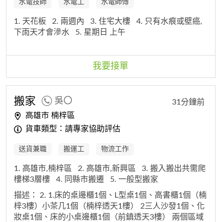
水電技師
水電工
水電師傅
1. 天花板
2. 兩週內
3. 住宅大樓
4. 只有水痕或壁癌,
下雨天才會滲水
5. 星期日 上午
我要接單
搬家
吳〇
31分鐘前
高雄市 楠梓區
貨車類型：請專家協助評估
送貨兼職
搬運工
物流工作
1. 高雄市,楠梓區
2. 高雄市,新興區
3. 搬入搬出共需爬
樓梯3層樓
4. 同縣市搬遷
5. 一般型搬家
描述：
2. 1.床的桌邊櫃1個、L型桌1個、高書櫃1個（楠
梓3樓）小茶几1個（楠梓透天1樓） 2三人沙發1個、化
妝桌1個、床的小桌邊櫃1個（前鎮透天3樓） 兩個區域