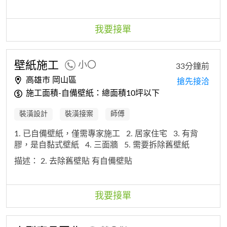
統一送新興區電梯大樓。
3. 只有L型書桌跟化妝桌（2
件需要拆跟組）
4. 3樓搬下，電梯上樓
我要接單
壁紙施工
小〇
33分鐘前
高雄市 岡山區
搶先接洽
施工面積-自備壁紙：總面積10坪以下
裝潢設計
裝潢接案
師傅
1. 已自備壁紙，僅需專家施工
2. 居家住宅
3. 有背
膠，是自黏式壁紙
4. 三面牆
5. 需要拆除舊壁紙
描述：
2. 去除舊壁貼 有自備壁貼
我要接單