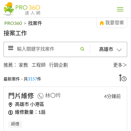
Toggle
navig
我要發案
PRO360
>
找案件
接案工作
輸入關鍵字找案件
高雄市
推薦：
家教
工程師
行銷企劃
更多＞
最新案件 - 共
3157
件
門片維修
林〇吟
4分鐘前
高雄市 小港區
維修數量：1扇
師傅