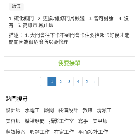
師傅
1. 硫化銅門
2. 更換/維修門片鉸鏈
3. 皆可討論
4. 沒
有
5. 高雄市,鳳山區
描述：
1. 大門會往下卡不到門會卡住要抬起卡好後才能
開關因為很危險所以要修理
我要接單
‹
1
2
3
4
5
›
熱門搜尋
設計師
水電工
顧問
裝潢設計
教練
清潔工
美容師
婚禮顧問
攝影工作室
寫手
美甲師
翻譯接案
興趣工作
在家工作
平面設計工作