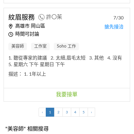
紋眉服務
許〇茱
7/30
高雄市 岡山區
搶先接洽
時間可討論
美容師
工作室
Soho 工作
1. 聽從專家的建議
2. 太細,眉毛太短
3. 其他
4. 沒有
5. 星期六 下午 星期日 下午
描述：
1. 1年以上
我要接單
‹
1
2
3
4
5
›
"美容師" 相關搜尋