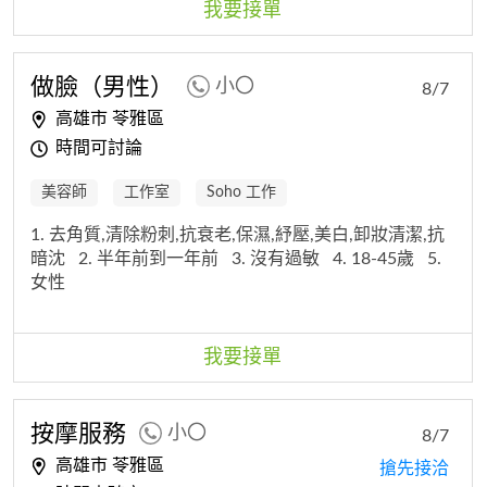
我要接單
做臉（男性）
小〇
8/7
高雄市 苓雅區
時間可討論
美容師
工作室
Soho 工作
1. 去角質,清除粉刺,抗衰老,保濕,紓壓,美白,卸妝清潔,抗
暗沈
2. 半年前到一年前
3. 沒有過敏
4. 18-45歲
5.
女性
我要接單
按摩服務
小〇
8/7
高雄市 苓雅區
搶先接洽