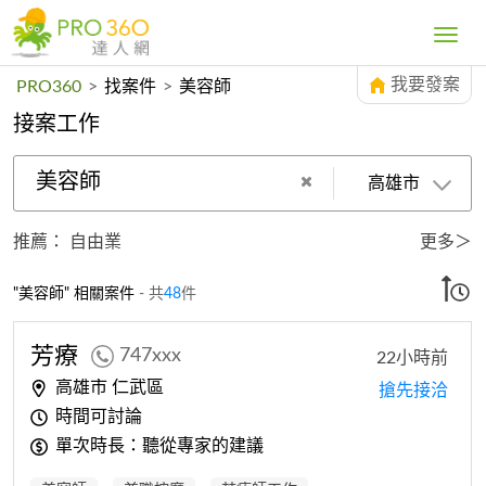
Toggle
navig
我要發案
PRO360
>
找案件
>
美容師
接案工作
美容師
高雄市
推薦：
自由業
更多＞
"美容師" 相關案件
- 共
48
件
芳療
747xxx
22小時前
高雄市 仁武區
搶先接洽
時間可討論
單次時長：聽從專家的建議