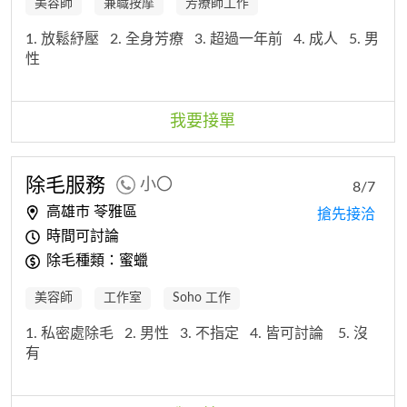
美容師
兼職按摩
芳療師工作
1. 放鬆紓壓
2. 全身芳療
3. 超過一年前
4. 成人
5. 男
性
我要接單
除毛服務
小〇
8/7
高雄市 苓雅區
搶先接洽
時間可討論
除毛種類：蜜蠟
美容師
工作室
Soho 工作
1. 私密處除毛
2. 男性
3. 不指定
4. 皆可討論
5. 沒
有