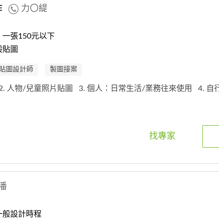
作
力〇緹
一張150元以下
般貼圖
貼圖設計師
製圖接案
2. 人物/兒童照片貼圖
3. 個人：日常生活/業務往來使用
4. 
找專家
潘
一般設計時程