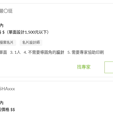
嚴〇珽
內
$（單面設計1,500元以下）
接案名片
名片設計師
. 單面
3. 1人
4. 不需要導圓角的
設計
5. 需要專家協助印刷
找專家
SHAxxx
內
價格 $$