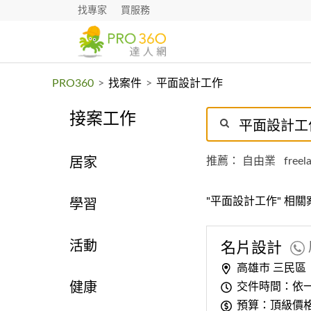
找專家
買服務
PRO360
>
找案件
>
平面設計工作
接案工作
推薦：
自由業
freel
居家
"平面設計工作" 相關
學習
活動
名片
設計
高雄市 三民區
交件時間：依
健康
預算：頂級價格 