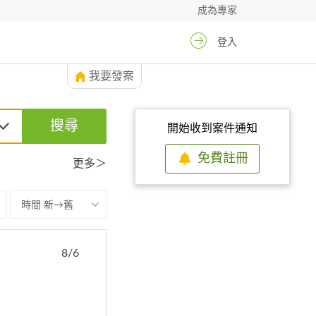
成為專家
登入
我要發案
搜尋
開始收到案件通知
免費註冊
更多＞
時間 新→舊
8/6