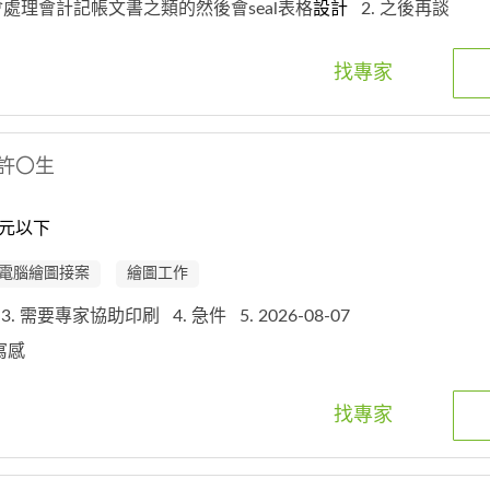
有會處理會計記帳文書之類的然後會seal表格
設計
2. 之後再談
找專家
許〇生
元以下
電腦繪圖接案
繪圖工作
3. 需要專家協助印刷
4. 急件
5. 2026-08-07
手寫感
找專家