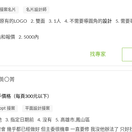
接案名片
名片設計師
上原有的LOGO
2. 雙面
3. 1人
4. 不需要導圓角的
設計
5. 需
討論和報價
2. 5000內
找專家
黃〇菁
價格（每頁300元以下）
ppt 接案
平面設計接案
其他
3. 指定日期前
4. 沒有
5. 高雄市,鳳山區
區權會 幾乎都已經做好 但主委很機車 一直要修 我沒他辦法了 只好