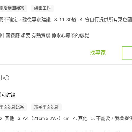
電腦繪圖接案
繪圖工作
. 我不確定，聽從專家建議
3. 11-30道
4. 會自行提供所有菜色
國開中國餐廳 想要 有點質感 像永心鳳茶的感覺
找專家
小〇
間可討論
平面設計接案
接案平面設計
2. 其他
3. A4（21cm x 29.7）cm
4. 其他
5. 不需要，我會提