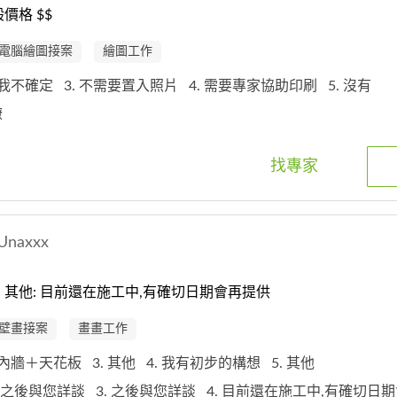
價格 $$
電腦繪圖接案
繪圖工作
. 我不確定
3. 不需要置入照片
4. 需要專家協助印刷
5. 沒有
瞭
找專家
Unaxxx
其他: 目前還在施工中,有確切日期會再提供
壁畫接案
畫畫工作
 室內牆＋天花板
3. 其他
4. 我有初步的構想
5. 其他
. 之後與您詳談
3. 之後與您詳談
4. 目前還在施工中,有確切日