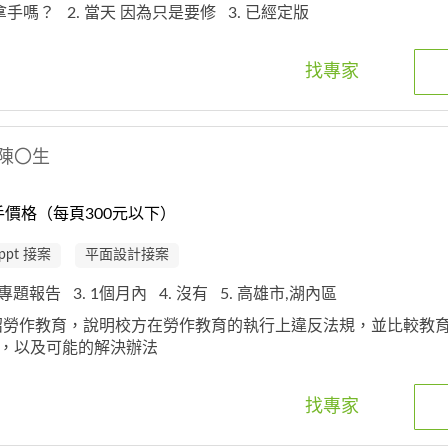
d拿手嗎？
2. 當天 因為只是要修
3. 已經定版
找專家
陳〇生
價格（每頁300元以下）
ppt 接案
平面設計接案
學生專題報告
3. 1個月內
4. 沒有
5. 高雄市,湖內區
介紹勞作教育，說明校方在勞作教育的執行上違反法規，並比較教
法，以及可能的解決辦法
找專家