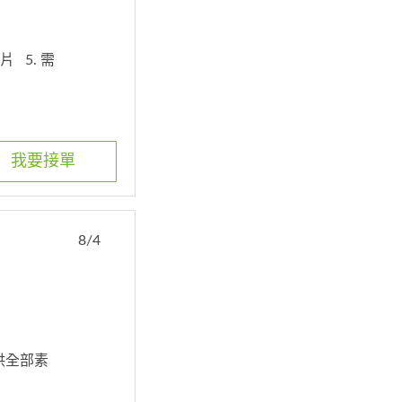
圖片
5. 需
我要接單
8/4
供全部素