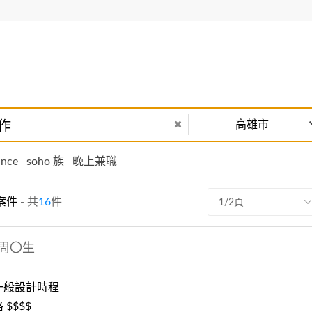
高雄市
ance
soho 族
晚上兼職
案件
- 共
16
件
1/2頁
周〇生
一般設計時程
$$$$