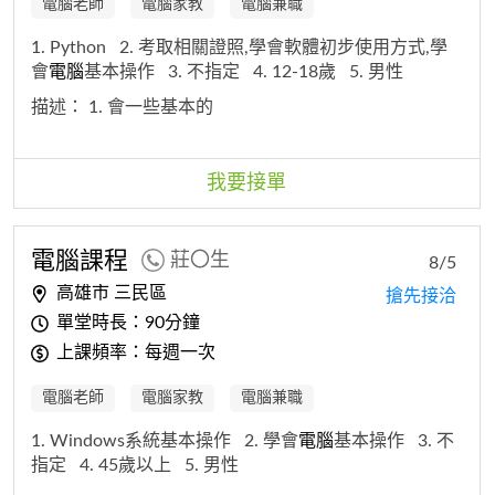
電腦老師
電腦家教
電腦兼職
1. Python
2. 考取相關證照,學會軟體初步使用方式,學
會
電腦
基本操作
3. 不指定
4. 12-18歲
5. 男性
描述：
1. 會一些基本的
我要接單
電腦
課程
莊〇生
8/5
高雄市 三民區
搶先接洽
單堂時長：90分鐘
上課頻率：每週一次
電腦老師
電腦家教
電腦兼職
1. Windows系統基本操作
2. 學會
電腦
基本操作
3. 不
指定
4. 45歲以上
5. 男性