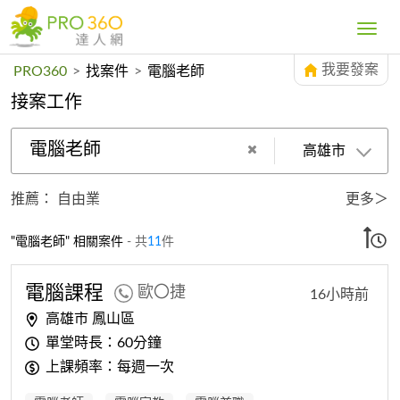
Toggle
navig
我要發案
PRO360
>
找案件
>
電腦老師
接案工作
電腦老師
高雄市
推薦：
自由業
更多＞
"電腦老師" 相關案件
- 共
11
件
電腦
課程
歐〇捷
16小時前
高雄市 鳳山區
單堂時長：60分鐘
上課頻率：每週一次