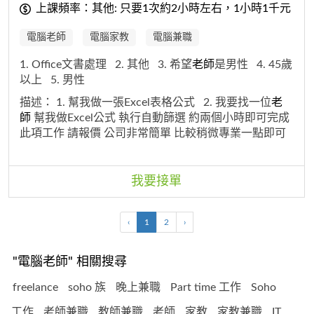
上課頻率：其他: 只要1次約2小時左右，1小時1千元
電腦老師
電腦家教
電腦兼職
1. Office文書處理
2. 其他
3. 希望
老師
是男性
4. 45歲
以上
5. 男性
描述：
1. 幫我做一張Excel表格公式
2. 我要找一位
老
師
幫我做Excel公式 執行自動篩選 約兩個小時即可完成
此項工作 請報價 公司非常簡單 比較稍微專業一點即可
最好是男生
3. 幫我做Excel表單公式
4. 只要1次約2小
時左右，1小時1千元
我要接單
‹
1
2
›
"電腦老師" 相關搜尋
freelance
soho 族
晚上兼職
Part time 工作
Soho
工作
老師兼職
教師兼職
老師
家教
家教兼職
IT