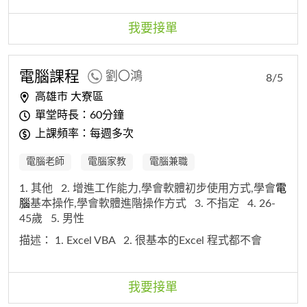
我要接單
電腦
課程
劉〇鴻
8/5
高雄市 大寮區
單堂時長：60分鐘
上課頻率：每週多次
電腦老師
電腦家教
電腦兼職
1. 其他
2. 增進工作能力,學會軟體初步使用方式,學會
電
腦
基本操作,學會軟體進階操作方式
3. 不指定
4. 26-
45歲
5. 男性
描述：
1. Excel VBA
2. 很基本的Excel 程式都不會
我要接單