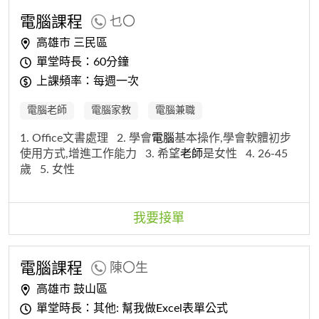
電腦
課程
乜〇
高雄市 三民區
單堂時長：60分鐘
上課頻率：每週一次
電腦老師
電腦家教
電腦兼職
1. Office文書處理
2. 學會
電腦
基本操作,學會軟體初步
使用方式,增進工作能力
3. 希望
老師
是女性
4. 26-45
歲
5. 女性
我要接單
電腦
課程
陳〇生
高雄市 鼓山區
單堂時長：其他: 幫我做Excel表單公式