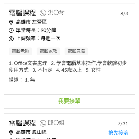
電腦
課程
洪〇琴
8/3
高雄市 左營區
單堂時長：90分鐘
上課頻率：每週一次
電腦老師
電腦家教
電腦兼職
1. Office文書處理
2. 學會
電腦
基本操作,學會軟體初步
使用方式
3. 不指定
4. 45歲以上
5. 女性
描述：
1. 無
我要接單
電腦
課程
邱〇姐
7/31
高雄市 鳳山區
搶先接洽