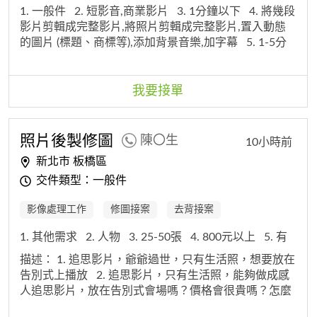
1. 一般件
2. 短影音,商業影片
3. 1分鐘以下
4. 將幾段
影片剪輯成完整影片,將照片剪輯成完整影片,置入動態
的圖片 (標題、商標等),添加背景音樂,加字幕
5. 1-5分
鐘
我要接單
照片後製修圖
陳〇生
10小時前
新北市 板橋區
交件類型：一般件
影像處理工作
修圖接案
去背接案
1. 其他需求
2. 人物
3. 25-50張
4. 800元以上
5. 有
描述：
1. 追思影片，爺爺過世，只有生活照，想要放在
告別式上播放
2. 追思影片，只有生活照，能夠做成感
人追思影片，放在告別式會場嗎？價格會很貴嗎？怎麼
計算？
3. 影片中，不可以打廣告，這是家族影片，希