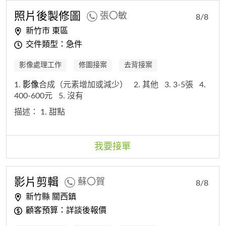
照片後製修圖
張〇敏
8/8
新竹市 東區
交件類型：急件
影像處理工作
修圖接案
去背接案
1.
影像
合成（元素增加或減少）
2. 其他
3. 3-5張
4.
400-600元
5. 沒有
描述：
1. 甜點
我要接單
影片剪輯
蘇〇賀
8/8
新竹縣 關西鎮
顧客預算：詳談後報價