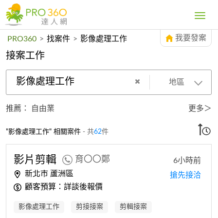
Toggle
navig
我要發案
PRO360
>
找案件
>
影像處理工作
接案工作
影像處理工作
地區
推薦：
自由業
更多＞
"影像處理工作" 相關案件
- 共
62
件
影片剪輯
育〇〇鄭
6小時前
新北市 蘆洲區
搶先接洽
顧客預算：詳談後報價
影像處理工作
剪接接案
剪輯接案