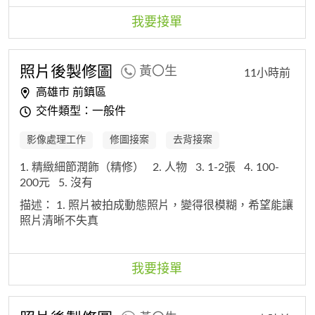
望可以給長輩一點回憶在。
我要接單
照片後製修圖
黃〇生
11小時前
高雄市 前鎮區
交件類型：一般件
影像處理工作
修圖接案
去背接案
1. 精緻細節潤飾（精修）
2. 人物
3. 1-2張
4. 100-
200元
5. 沒有
描述：
1. 照片被拍成動態照片，變得很模糊，希望能讓
照片清晰不失真
我要接單