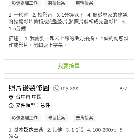
影像處理工作
剪接接案
剪輯接案
1. 一般件
2. 短影音
3. 1分鐘以下
4. 聽從專家的建議,
將幾段影片剪輯成完整影片,將照片剪輯成完整影片
5.
1-5分鐘
描述：
1. 我需要一起去上課的地方拍攝，上課的動態製
作成影片，剪輯要上字幕。
我要接單
照片後製修圖
my xxx
8/7
台中市 中區
交件類型：急件
影像處理工作
修圖接案
去背接案
1. 基本
影像
去背
2. 其他
3. 1-2張
4. 100-200元
5.
沒有