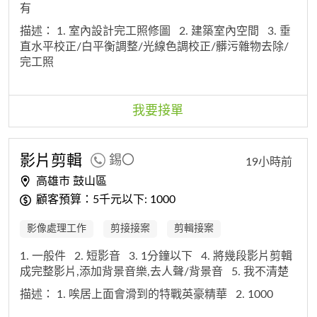
有
描述：
1. 室內設計完工照修圖
2. 建築室內空間
3. 垂
直水平校正/白平衡調整/光線色調校正/髒污雜物去除/
完工照
我要接單
影片剪輯
錫〇
19小時前
高雄市 鼓山區
顧客預算：5千元以下: 1000
影像處理工作
剪接接案
剪輯接案
1. 一般件
2. 短影音
3. 1分鐘以下
4. 將幾段影片剪輯
成完整影片,添加背景音樂,去人聲/背景音
5. 我不清楚
描述：
1. 唉居上面會滑到的特戰英豪精華
2. 1000