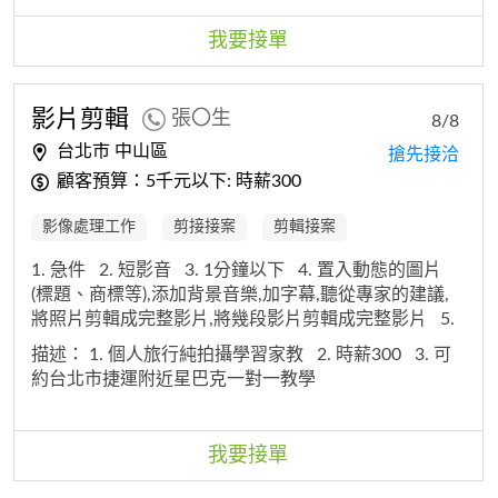
我要接單
影片剪輯
張〇生
8/8
台北市 中山區
搶先接洽
顧客預算：5千元以下: 時薪300
影像處理工作
剪接接案
剪輯接案
1. 急件
2. 短影音
3. 1分鐘以下
4. 置入動態的圖片
(標題、商標等),添加背景音樂,加字幕,聽從專家的建議,
將照片剪輯成完整影片,將幾段影片剪輯成完整影片
5.
1-5分鐘
描述：
1. 個人旅行純拍攝學習家教
2. 時薪300
3. 可
約台北市捷運附近星巴克一對一教學
我要接單