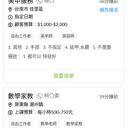
美甲服務
媗〇
36分鐘前
台南市 佳里區
搶先接洽
指定日期
顧客預算：$1,000-$2,000
自由工作者
美甲師
美容師
1. 其他
2. 手部
3. 不指定
4. 延甲,水鑽
5. 不需要
描述：
1. 都可以 快就好
我要接單
數學家教
柯〇柔
39分鐘前
屏東縣 潮州鎮
上課預算：每小時500-750元
自由工作者
數學老師
數學家教