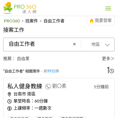
Toggle
navig
我要發案
PRO360
>
找案件
>
自由工作者
接案工作
自由工作者
地區
推薦：
自由業
更多＞
"自由工作者" 相關案件
- 共
9932
件
私人健身教練
劉〇柔
5分鐘前
台南市 南區
單堂時長：60分鐘
上課頻率：一週數次