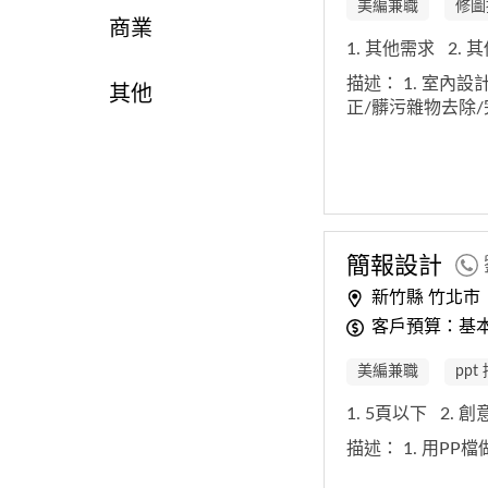
美編兼職
修圖
商業
1. 其他需求
2. 
描述：
1. 室內
其他
正/髒污雜物去除
簡報設計
新竹縣 竹北市
客戶預算：基本
美編兼職
ppt
1. 5頁以下
2. 
描述：
1. 用P