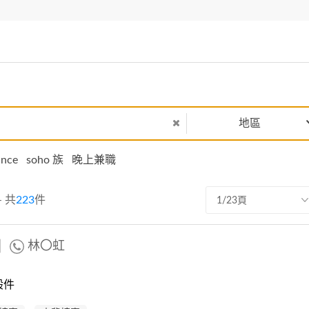
地區
ance
soho 族
晚上兼職
- 共
223
件
1/23頁
圖
林〇虹
般件