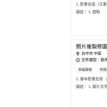
1. 影像合成（
描述：
1. 甜點
照片後製修
台中市 中區
交件類型：急
美編兼職
修圖
1. 基本影像去背
描述：
1. 圖片