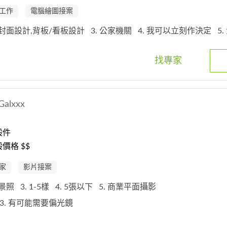
工作
電腦繪圖接案
錄/封面設計,背板/看板設計
3. 公家機關
4. 我可以立刻作決定
5
找專家
Galxxx
般件
價格 $$
家
影片接案
背景照
3. 1-5樣
4. 5張以下
5. 商業平面攝影
3. 有可能需要偏光鏡