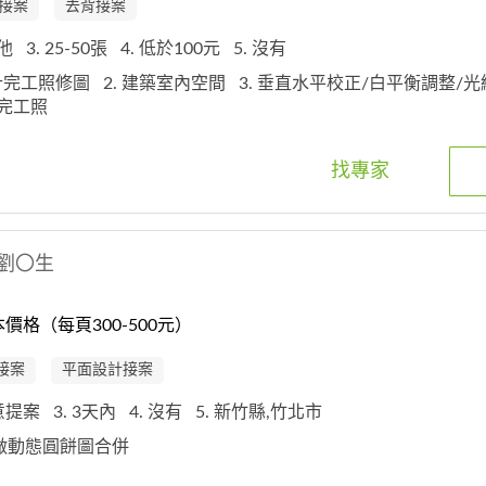
接案
去背接案
其他
3. 25-50張
4. 低於100元
5. 沒有
設計完工照修圖
2. 建築室內空間
3. 垂直水平校正/白平衡調整/
/完工照
找專家
劉〇生
價格（每頁300-500元）
 接案
平面設計接案
創意提案
3. 3天內
4. 沒有
5. 新竹縣,竹北市
P檔做動態圓餅圖合併