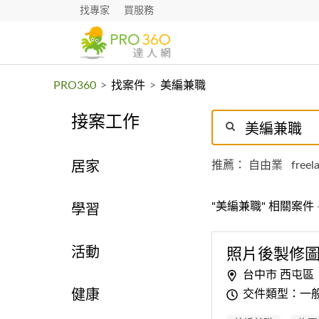
找專家
買服務
PRO360
>
找案件
>
美編兼職
接案工作
推薦：
自由業
freel
居家
"美編兼職" 相關案件
學習
活動
照片後製修
台中市 西屯區
交件類型：一
健康