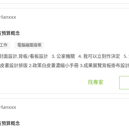
Hanxxx
有預算概念
工作
電腦繪圖接案
錄/封面設計,背板/看板設計
3. 公家機關
4. 我可以立刻作決定
5
政策白皮書設計排版 2.政策白皮書濃縮小手冊 3.成果展覽背板掛布設
找專家
Hanxxx
有預算概念