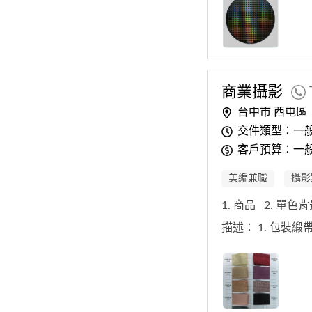
商業攝影
台中市 西屯區
交件類型：一
客戶預算：一般
美編兼職
攝影
1. 商品
2. 單色
描述：
1. 包裝緞