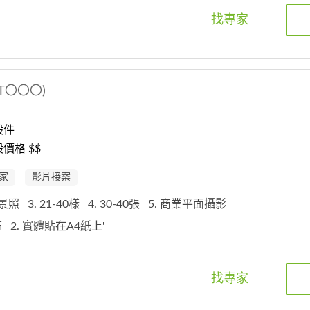
找專家
T〇〇〇)
般件
價格 $$
家
影片接案
背景照
3. 21-40樣
4. 30-40張
5. 商業平面攝影
帶
2. 實體貼在A4紙上'
找專家