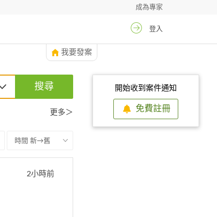
成為專家
登入
我要發案
搜尋
開始收到案件通知
免費註冊
更多＞
時間 新→舊
2小時前