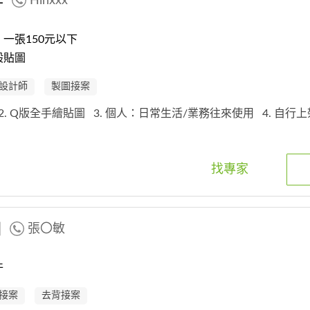
作
Hinxxx
一張150元以下
般貼圖
設計師
製圖接案
2. Q版全手繪貼圖
3. 個人：日常生活/業務往來使用
4. 自行
找專家
圖
張〇敏
件
接案
去背接案