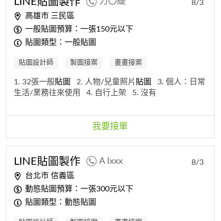
LINE
貼圖
製作
力〇緹
8/3
高雄市 三民區
一般貼圖預算：一張150元以下
貼圖類型：一般貼圖
貼圖設計師
製圖接案
畫畫接案
1. 32張一般
貼圖
2. 人物/兒童照片
貼圖
3. 個人：日常
生活/業務往來使用
4. 自行上架
5. 沒有
我要接單
LINE
貼圖
製作
A Ixxx
8/3
台北市 信義區
動態貼圖預算：一張300元以下
貼圖類型：動態貼圖