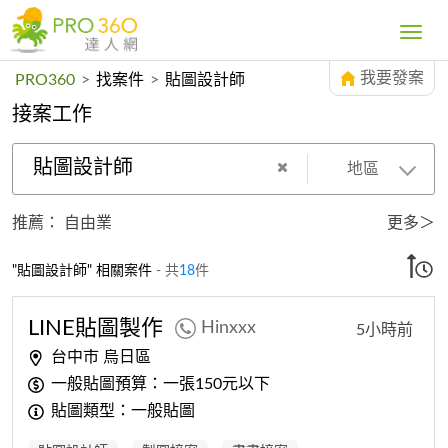
Toggle
navig
我要發案
PRO360
>
找案件
>
貼圖設計師
接案工作
貼圖設計師
地區
推薦：
自由業
更多＞
"貼圖設計師" 相關案件
- 共
18
件
LINE
貼圖
製作
Hinxxx
5小時前
台中市 烏日區
一般貼圖預算：一張150元以下
貼圖類型：一般貼圖