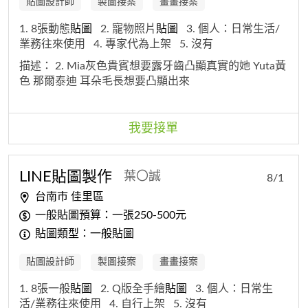
貼圖設計師
製圖接案
畫畫接案
1. 8張動態
貼圖
2. 寵物照片
貼圖
3. 個人：日常生活/
業務往來使用
4. 專家代為上架
5. 沒有
描述：
2. Mia灰色貴賓想要露牙齒凸顯真實的她 Yuta黃
色 那爾泰迪 耳朵毛長想要凸顯出來
我要接單
LINE
貼圖
製作
葉〇誠
8/1
台南市 佳里區
一般貼圖預算：一張250-500元
貼圖類型：一般貼圖
貼圖設計師
製圖接案
畫畫接案
1. 8張一般
貼圖
2. Q版全手繪
貼圖
3. 個人：日常生
活/業務往來使用
4. 自行上架
5. 沒有