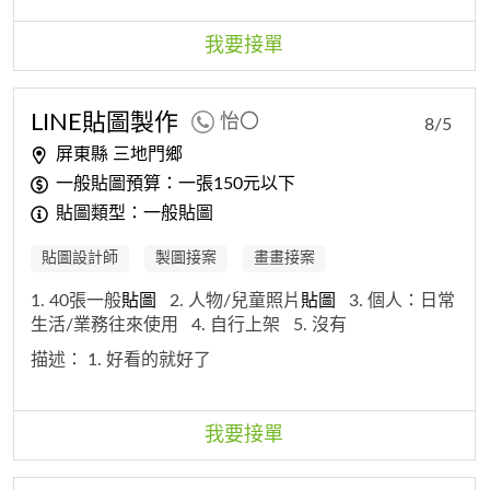
我要接單
LINE
貼圖
製作
怡〇
8/5
屏東縣 三地門鄉
一般貼圖預算：一張150元以下
貼圖類型：一般貼圖
貼圖設計師
製圖接案
畫畫接案
1. 40張一般
貼圖
2. 人物/兒童照片
貼圖
3. 個人：日常
生活/業務往來使用
4. 自行上架
5. 沒有
描述：
1. 好看的就好了
我要接單