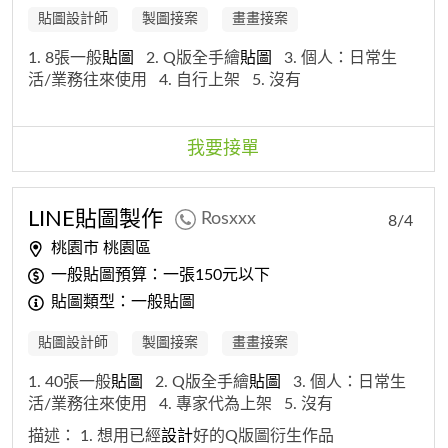
貼圖設計師
製圖接案
畫畫接案
1. 8張一般
貼圖
2. Q版全手繪
貼圖
3. 個人：日常生
活/業務往來使用
4. 自行上架
5. 沒有
我要接單
LINE
貼圖
製作
Rosxxx
8/4
桃園市 桃園區
一般貼圖預算：一張150元以下
貼圖類型：一般貼圖
貼圖設計師
製圖接案
畫畫接案
1. 40張一般
貼圖
2. Q版全手繪
貼圖
3. 個人：日常生
活/業務往來使用
4. 專家代為上架
5. 沒有
描述：
1. 想用已經
設計
好的Q版圖衍生作品