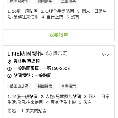
貼圖設計師
製圖接案
畫畫接案
1. 16張一般
貼圖
2. Q版全手繪
貼圖
3. 個人：日常生
活/業務往來使用
4. 自行上架
5. 沒有
我要接單
LINE
貼圖
製作
魏〇宏
8/5
雲林縣 西螺鎮
一般貼圖預算：一張150-250元
貼圖類型：一般貼圖
貼圖設計師
製圖接案
畫畫接案
1. 16張一般
貼圖
2. 人物/兒童照片
貼圖
3. 個人：日常
生活/業務往來使用
4. 專家代為上架
5. 沒有
描述：
1. 美美的
貼圖