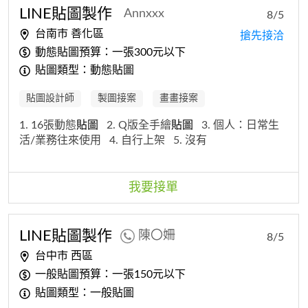
LINE
貼圖
製作
Annxxx
8/5
台南市 善化區
搶先接洽
動態貼圖預算：一張300元以下
貼圖類型：動態貼圖
貼圖設計師
製圖接案
畫畫接案
1. 16張動態
貼圖
2. Q版全手繪
貼圖
3. 個人：日常生
活/業務往來使用
4. 自行上架
5. 沒有
我要接單
LINE
貼圖
製作
陳〇姍
8/5
台中市 西區
一般貼圖預算：一張150元以下
貼圖類型：一般貼圖