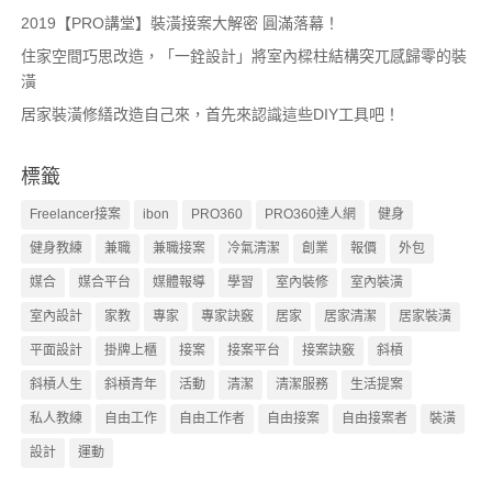
2019【PRO講堂】裝潢接案大解密 圓滿落幕！
住家空間巧思改造，「一銓設計」將室內樑柱結構突兀感歸零的裝
潢
居家裝潢修繕改造自己來，首先來認識這些DIY工具吧！
標籤
Freelancer接案
ibon
PRO360
PRO360達人網
健身
健身教練
兼職
兼職接案
冷氣清潔
創業
報價
外包
媒合
媒合平台
媒體報導
學習
室內裝修
室內裝潢
室內設計
家教
專家
專家訣竅
居家
居家清潔
居家裝潢
平面設計
掛牌上櫃
接案
接案平台
接案訣竅
斜槓
斜槓人生
斜槓青年
活動
清潔
清潔服務
生活提案
私人教練
自由工作
自由工作者
自由接案
自由接案者
裝潢
設計
運動