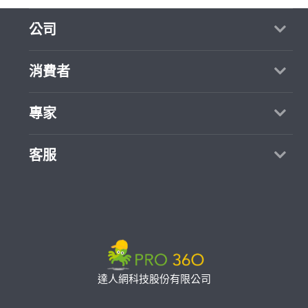
公司
關於我們
消費者
媒體報導
買服務
專家
部落格
如何找專家
加入我們
找案件
客服
熱門服務
合作提案
成為專家
所有服務
客服中心
聯絡我們
如何接案
價格行情
使用條款
專家指南
專業知識
隱私權政策
推廣服務
專家目錄
信任與保障
達人網科技股份有限公司
卓越專家
在地專家推薦
公告