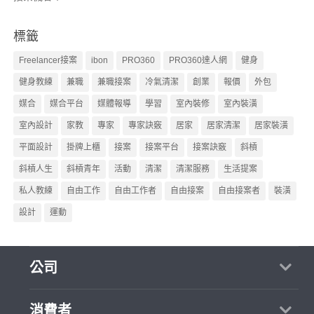
標籤
Freelancer接案
ibon
PRO360
PRO360達人網
健身
健身教練
兼職
兼職接案
冷氣清潔
創業
報價
外包
媒合
媒合平台
媒體報導
學習
室內裝修
室內裝潢
室內設計
家教
專家
專家訣竅
居家
居家清潔
居家裝潢
平面設計
掛牌上櫃
接案
接案平台
接案訣竅
斜槓
斜槓人生
斜槓青年
活動
清潔
清潔服務
生活提案
私人教練
自由工作
自由工作者
自由接案
自由接案者
裝潢
設計
運動
公司
關於我們
消費者