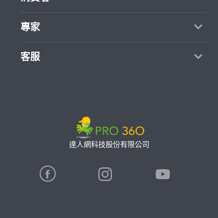
媒體報導
買服務
專家
部落格
如何找專家
加入我們
找案件
客服
熱門服務
合作提案
成為專家
所有服務
客服中心
聯絡我們
如何接案
價格行情
使用條款
專家指南
專業知識
隱私權政策
推廣服務
專家目錄
信任與保障
達人網科技股份有限公司
卓越專家
在地專家推薦
公告
特約專家
關鍵字搜尋
勞健保專區