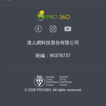
達人網科技股份有限公司
統編：90378737
ISO/IEC
ISO/IEC
27001
27701
CERTIFIED
CERTIFIED
IS 814197
IS 814197
© 2026 PRO36O. All rights reserved.