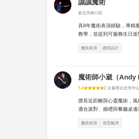
誠誠魔術
新北市林口區
具8年魔術表演經驗，專精
教學，並提到可服務生日派
魔術表演
網頁設計
魔術師小崴（Andy H
5.0
2 次雇用
台北市中
擅長近距離與心靈魔術，風
適合派對、婚禮與餐廳桌邊
魔術表演
造型氣球