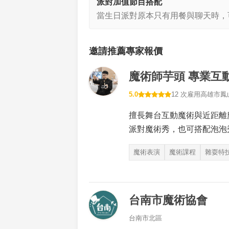
派對加值節目搭配
當生日派對原本只有用餐與聊天時，
邀請推薦專家報價
魔術師芋頭 專業互
5.0
12 次雇用
高雄市鳳
擅長舞台互動魔術與近距離
派對魔術秀，也可搭配泡泡
魔術表演
魔術課程
雜耍特
台南市魔術協會
台南市北區