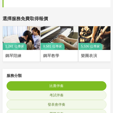
選擇服務免費取得報價
1,241 位專家
9,581 位專家
5,536 位專家
鋼琴陪練
鋼琴教學
樂團表演
服務分類
比賽伴奏
考試伴奏
發表會伴奏