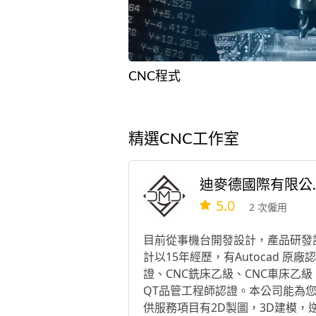
CNC程式
精選CNC工作室
迪麥德國際有
5.0
2 次僱用
目前從事機台開發設計，產品研發
計以15年經歷，有Autocad 原廠認
證、CNC銑床乙級、CNC車床乙級
QT品管工程師認證。本公司能為
供服務項目有2D製圖，3D建模，