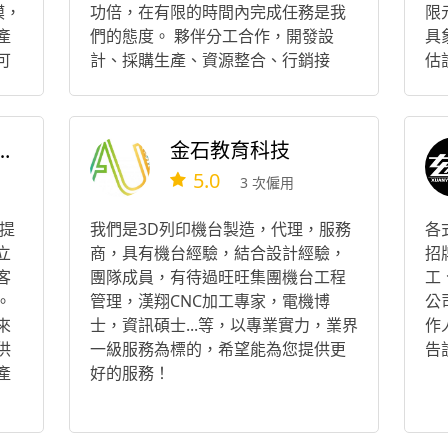
模，
功倍，在有限的時間內完成任務是我
限
產
們的態度。 夥伴分工合作，開發設
具
可
計、採購生產、資源整合、行銷接
估
單，各司其職。
及
最
專
計實業有限公司
金石教育科技
關
5.0
溝
3 次僱用
點
方案
僅提
我們是3D列印機台製造，代理，服務
各
"耶
立
商，具有機台經驗，結合設計經驗，
招
"I
客
團隊成員，有待過旺旺集團機台工程
工
寫
。
管理，漢翔CNC加工專家，電機博
公
手
來
士，資訊碩士...等，以專業實力，業界
作
工
供
一級服務為標的，希望能為您提供更
告
「
產
好的服務！
機
的
技