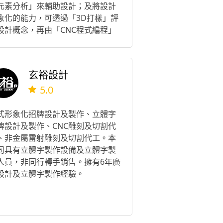
元素分析」來輔助設計；及將設計
象化的能力，可透過「3D打樣」評
設計概念，再由「CNC程式編程」
「各類加工製造能力」，只為打造
符合客戶需求的產品。 耶爾工創是
為客戶解決機械工程與創新設計相
玄裕設計
問題的專業團隊，透過與客戶深入
5.0
通及討論，鎖定其所需解決之問題
及需求，並透過團隊能量提出解決
並執行達成。 What is “IEer”?
式形象化招牌設計及製作、立體字
爾工創工作室 - IEer workshop"為
牌設計及製作、CNC雕刻及切割代
nnovation of Engineering" 的縮
、非金屬雷射雕刻及切割代工。本
，意指我們為秉持著以創新的工程
司具有立體字製作設備及立體字製
法、工具，來為客戶解決所遇到的
人員，非同行轉手銷售。擁有6年廣
程問題的工程團隊，並協助業界將
設計及立體字製作經驗。
電腦輔助」的工程技術結合至傳統
械產業中。