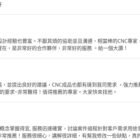
好
設計經驗也豐富。不厭其煩的協助並且溝通，相當棒的CNC專家
實在，是非常好的合作夥伴，非常好的服務 。給一個大讚！
，並提出良好的建議，CNC成品也都有達到我司需求 ，強力
的要求~非常難得！值得推薦的專家。大家快來找他。
計概念掌握得宜, 服務迅速確實，討論案件過程針對客戶需求用途
非常推薦！服務很細心，講解很詳細，有幫我修改一些缺點，真