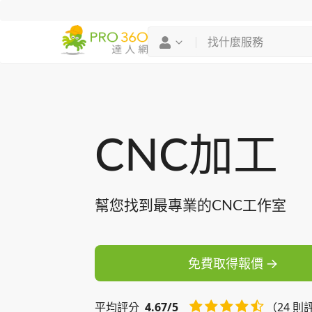
找專家
買服務
CNC加工
幫您找到最專業的CNC工作室
免費取得報價
平均
評分
4.67/5
（24 則