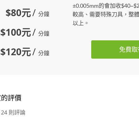
±0.005mm的會加收$40
$80元
/
分鐘
較高、需要特殊刀具，整體
以上。
$100元
/
分鐘
$120元
/
免費取
分鐘
室的評價
24 則評論