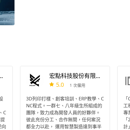
限公司（大型3D列印）
宏點科技股份有限公司
5.0
1 次僱用
設
3D列印打樣、創客培訓、ERP教學、C
「
NC程式。一群七、八年級生所組成的
工
、C
團隊，致力成為開發人員的好夥伴。
專
您提
彼此充份分工、合作無間，任何案況
「
逆向
都全力以赴， 運用智慧製造達到事半
計