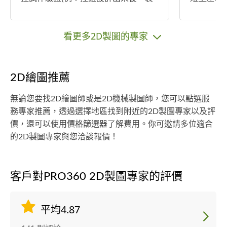
作初版驗證機) 5.檢治具3D繪製
完善。 
計這行業
看更多2D製圖的專家
2D繪圖推薦
無論您要找2D繪圖師或是2D機械製圖師，您可以點選服
務專家推薦，透過選擇地區找到附近的2D製圖專家以及評
價，還可以使用價格篩選器了解費用。你可邀請多位適合
的2D製圖專家與您洽談報價！
客戶對PRO360 2D製圖專家的評價
平均4.87