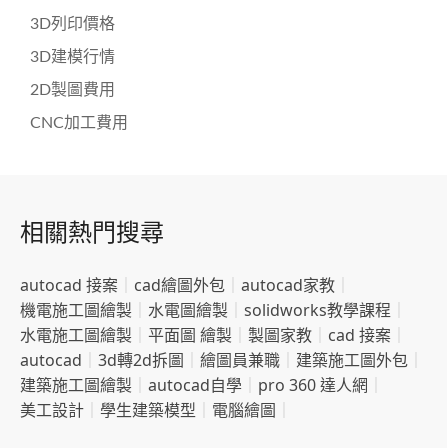
3D列印價格
3D建模行情
2D製圖費用
CNC加工費用
相關熱門搜尋
autocad 接案
｜
cad繪圖外包
｜
autocad家教
｜
機電施工圖繪製
｜
水電圖繪製
｜
solidworks教學課程
｜
水電施工圖繪製
｜
平面圖 繪製
｜
製圖家教
｜
cad 接案
｜
autocad
｜
3d轉2d拆圖
｜
繪圖員兼職
｜
建築施工圖外包
｜
建築施工圖繪製
｜
autocad自學
｜
pro 360 達人網
｜
美工設計
｜
學生建築模型
｜
電腦繪圖
｜