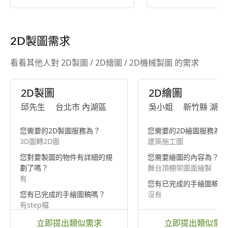
精度
2D製圖需求
看看其他人對 2D製圖 / 2D繪圖 / 2D機械製圖 的需求
2D製圖
2D繪圖
邱先生
台北市 內湖區
吳小姐
新竹縣 湖口
您需要的2D製圖服務為？
您需要的2D繪圖服務為？
3D圖轉2D圖
建築施工圖
您對要製圖的物件有詳細的規
您需要繪圖的內容為？
劃了嗎？
舞台頂棚架圖面繪製
有
您有已完成的手繪圖稿嗎
您有已完成的手繪圖稿嗎？
沒有
有step檔
立即提出類似需求
立即提出類似需