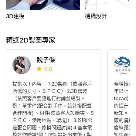
3D建模
機構設計
精選2D製圖專家
魏子傑
5.0
提供以下內容： 1.2D製圖（依照客戶
全職接案 
所需的尺寸、ＳＰＥＣ） 2.3D繪製
年以上，熟2D
（依照客戶要望進行討論並繪製。
tocad
例：單零件(配合對手件，設計搭配並
的提升，
合理開模) 、組件(依照客人設購書、Ｓ
新知。 
ＰＥＣ、使用地點、環境)） 3.ISIR(公
廠的溝通
差配合問題、修模問題討論) 4.基本電
磨練讓我
控試作驗證(例：控鈕設計出來後，製
短生產時