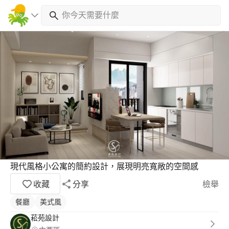
現代風格小公寓的簡約設計，展現明亮寬敞的空間感
收藏
分享
檢舉
餐廳
美式風
菘苑設計