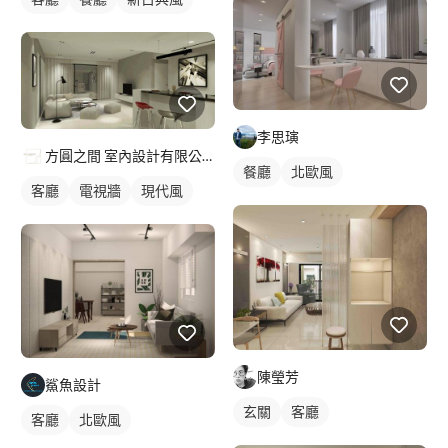
李思璌
方圓之間 室內設計有限公司
餐廳
北歐風
客廳
電視牆
現代風
陳瑩芳
鯊魚設計
玄關
客廳
客廳
北歐風