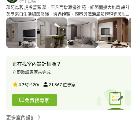
中西區
菘苑為茗 虎嗅薔薇 菘，平凡而增添優雅 苑，細節而擴大格局 設計
美學來自生活細節修飾，透過傾聽、觀察與溝通局部體現完美生活
品質。空間重新配置，將不完美的式樣，修飾為合適氣派的格局。
概念是能提供一個恢弘大氣並瑰麗無比的色感風格結合，建立持續
性創新的理念。 - 需求表單填寫：
https://forms.gle/bUcvBLuQs2dmjDUEA - 作品連結 Facebook：
https://www.facebook.com/sungyuan.design Instagram：
https://instagram.com/sungyuan_design
正在找室內設計師嗎？
立即邀請專家來完成
4.75
(
1420
)
21,867
位專家
免費找專家
更多室內設計