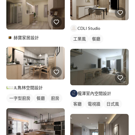
CDLI Studio
赫寶家居設計
工業風
餐廳
JL雋林空間設計
櫳澤室內空間設計
一字型廚房
餐廳
廚房
客廳
電視牆
日式風