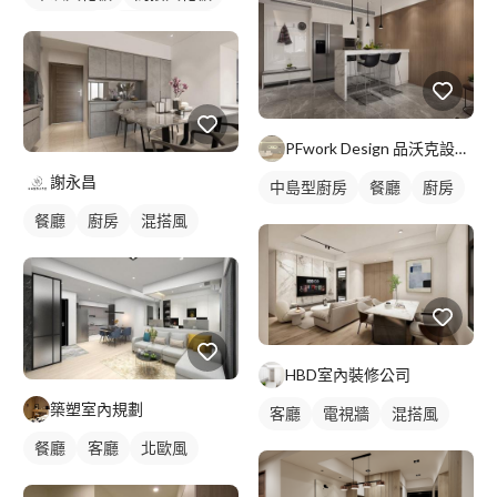
單色油漆
全室照明設計
客廳燈光設計
PFwork Design 品沃克設計 l 工程 安信建築經理屢約保證
謝永昌
中島型廚房
餐廳
廚房
餐廳
廚房
混搭風
HBD室內裝修公司
築塑室內規劃
客廳
電視牆
混搭風
餐廳
客廳
北歐風