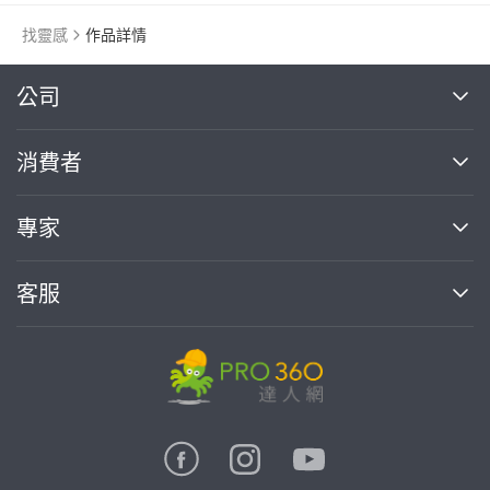
找靈感
作品詳情
繼續完成
公司
關於我們
消費者
找專家(0)
買服務(0)
媒體報導
買服務
專家
部落格
如何使用PRO360
加入我們
案件中心
客服
熱門服務
投資人關係
成為專家
所有服務
客服中心
合作提案
如何接案
價格行情
使用條款
聯絡我們
專家指南
專家目錄
信任與保障
推廣服務
在地專家推薦
隱私權政策