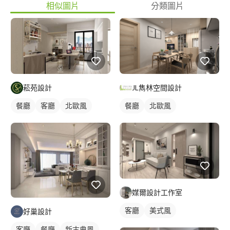
相似圖片
分類圖片
菘苑設計
JL雋林空間設計
餐廳
客廳
北歐風
餐廳
北歐風
媒爾設計工作室
客廳
美式風
好巢設計
客廳
餐廳
新古典風