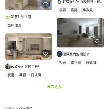
虹橋設計室內裝修股份有限公司
餐廳
客廳
北歐風
彩藝油漆工程
單色油漆
櫳澤室內空間設計
客廳
電視牆
日式風
冠欣室內裝修工程行
餐廳
客廳
日式風
查看更多
找靈感
作品詳情