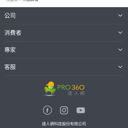
繼續完成
公司
關於我們
消費者
找專家(0)
買服務(0)
媒體報導
買服務
專家
部落格
如何使用PRO360
加入我們
案件中心
客服
熱門服務
投資人關係
成為專家
所有服務
客服中心
合作提案
如何接案
價格行情
使用條款
聯絡我們
專家指南
專家目錄
信任與保障
推廣服務
在地專家推薦
隱私權政策
卓越專家
達人網科技股份有限公司
關鍵字搜尋
公告