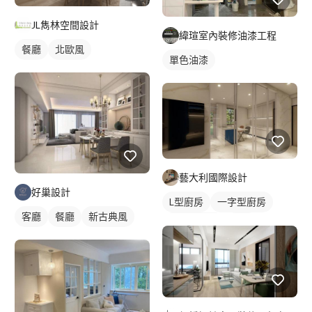
JL雋林空間設計
緯瑄室內裝修油漆工程
餐廳
北歐風
單色油漆
藝大利國際設計
好巢設計
L型廚房
一字型廚房
客廳
餐廳
新古典風
平頂天花板
廚房