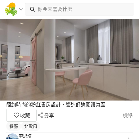
簡約時尚的粉紅書房設計，營造舒適閱讀氛圍
收藏
分享
檢舉
餐廳
北歐風
李思璌