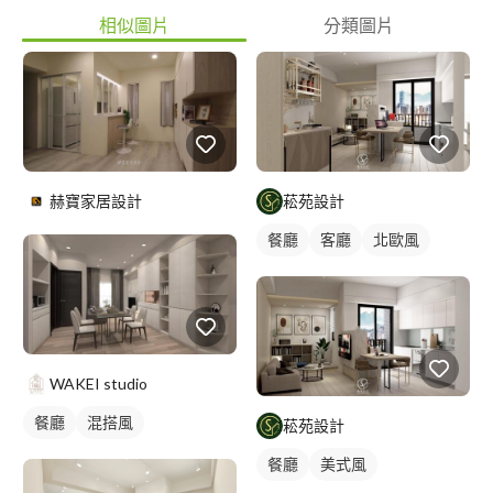
相似圖片
分類圖片
赫寶家居設計
菘苑設計
餐廳
客廳
北歐風
WAKEI studio
餐廳
混搭風
菘苑設計
餐廳
美式風