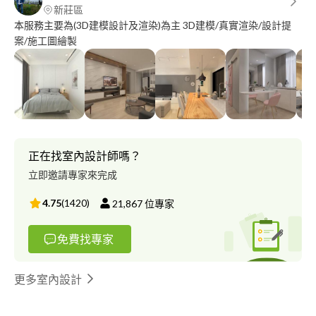
新莊區
本服務主要為(3D建模設計及渲染)為主 3D建模/真實渲染/設計提
案/施工圖繪製
正在找室內設計師嗎？
立即邀請專家來完成
4.75
(
1420
)
21,867
位專家
免費找專家
更多室內設計