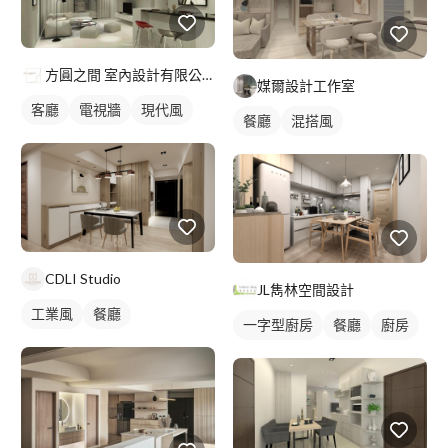
方圓之間 室內設計有限公司
媒爾設計工作室
客廳
電視牆
現代風
餐廳
混搭風
CDLI Studio
JL雋林空間設計
工業風
餐廳
一字型廚房
餐廳
廚房