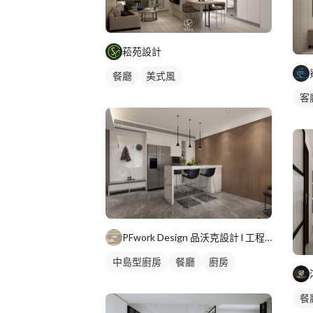
菘苑設計
餐廳
美式風
客
PFwork Design 品沃克設計 l 工程 安信建築經理屢約保證
中島型廚房
餐廳
廚房
餐