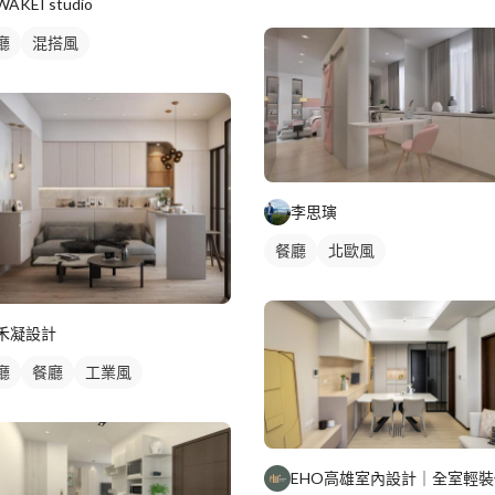
WAKEI studio
廳
混搭風
李思璌
餐廳
北歐風
禾凝設計
廳
餐廳
工業風
EHO高雄室內設計｜全室輕裝