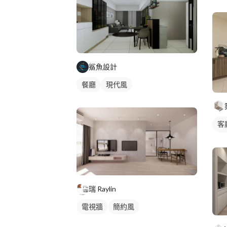
鯊魚設計
餐廳
現代風
客
鄉
客
瑞 Raylin
電視牆
簡約風