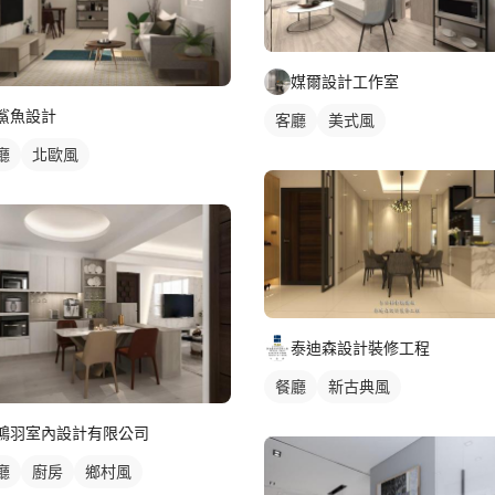
媒爾設計工作室
鯊魚設計
客廳
美式風
廳
北歐風
泰迪森設計裝修工程
餐廳
新古典風
鴻羽室內設計有限公司
廳
廚房
鄉村風