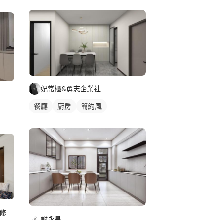
妃常櫃&勇志企業社
餐廳
廚房
簡約風
修
謝永昌