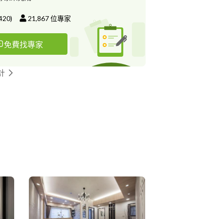
設計獎 ◇2019-2020年度亞太華
計師 ◇2020 A'DESIGN AWARD
420
)
21,867
位專家
IZE 決賽入圍
019年度中國室內設計十大新銳人物。 ◇2018第五屆
免費找專家
會暨金鷹設計大賽 - 金獎(住宅家居) ◇2018第
年度大會暨金鷹設計大賽 - 年度精英設計師
018年度中國建築裝飾行業十大/最具影響力設計師
計
 ◇2015~2018年 設計家媒體人氣設計師 ◇2011
岸四地設計大獎優質設計 ◇2006~2014年
室內設計優質設計