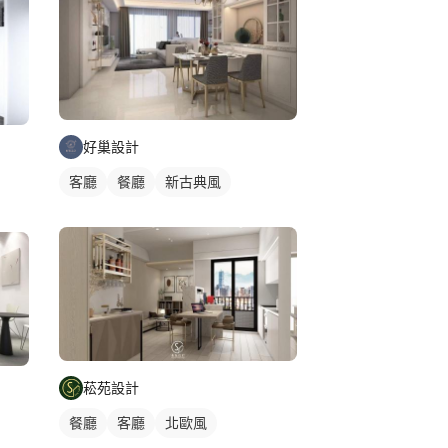
好巢設計
客廳
餐廳
新古典風
菘苑設計
餐廳
客廳
北歐風