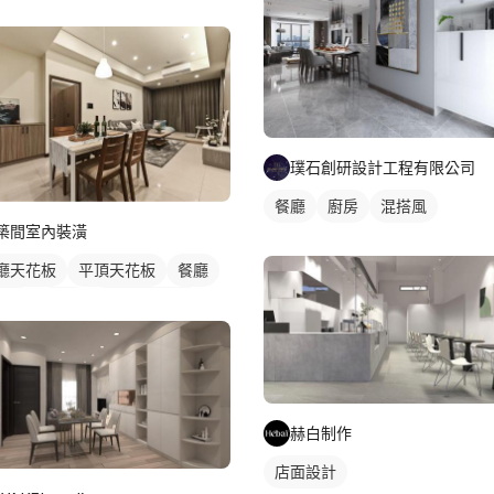
璞石創研設計工程有限公司
餐廳
廚房
混搭風
築間室內裝潢
廳天花板
平頂天花板
餐廳
村風
吊燈
全室照明設計
廳燈光設計
赫白制作
店面設計