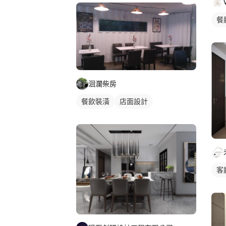
餐
洄瀾柴房
餐飲裝潢
店面設計
客