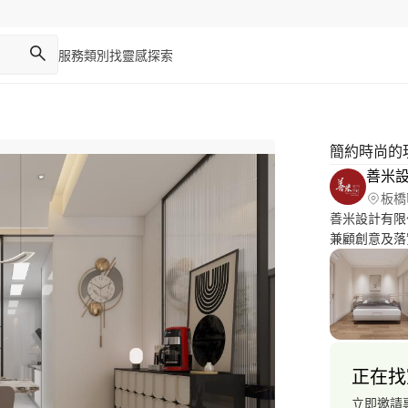
服務類別
找靈感
探索
簡約時尚的
善米
板橋
善米設計有限公司。 ◆是個以『家』為
兼顧創意及落
業施工技術人
材、預算、家
人而異，對我
務，對於圓滿
誠，並秉持紮
務種類包括住
正在找
居住環境等之設計與施工。 ◆
會~十大當紅
立即邀請