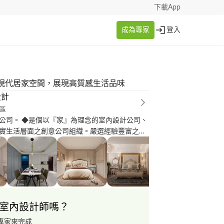
下載App
成為專家
登入
現代居家空間，展現高質感生活品味
設計
區
理念的室內設計公司、
實生活層面之創意公司組織。嚴選經驗豐富之專
員，對室內設計、環境規劃、美學工藝、特殊建
具、施工各有專長之資深設計師。 成功的定義因
們來說，只要「圓滿」就是人生的一大重要任
的追求，則來自於人與人之間的信任，以及真
實及用心的相互對待，成就業主夢想家園。 ◆業
宅、自地自建、展示空間、辦公室、商業空間及
室內設計師嗎？
歷年獎項： ◇中國精英設計師峰
別墅設計師 ◇第十屆國際空間設計大獎艾特獎
專家來完成