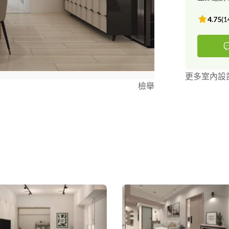
◇2021 ADESIGN PRIZE 亞洲
人設計學術精英設
4.75
(
1
COMPETITION ◇2020 ASIA DESIGN PR
◇2018-2
中國設計年度大
五屆中國設計
◇2017-2
更多室內設
(北京-設博會)
檢舉
年 幸福空間兩
DECO居家