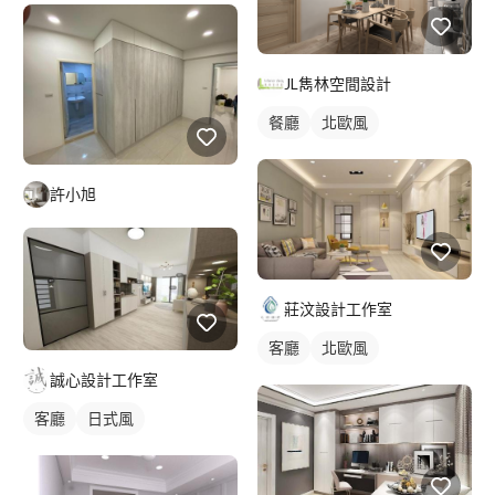
JL雋林空間設計
餐廳
北歐風
許小旭
莊汶設計工作室
客廳
北歐風
誠心設計工作室
客廳
日式風