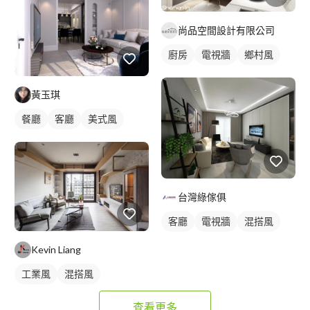
尚品空間設計有限公司
廚房
電視牆
鄉村風
黃玉琪
餐廳
客廳
美式風
台灣綠傢俱
客廳
電視牆
混搭風
Kevin Liang
工業風
混搭風
查看更多