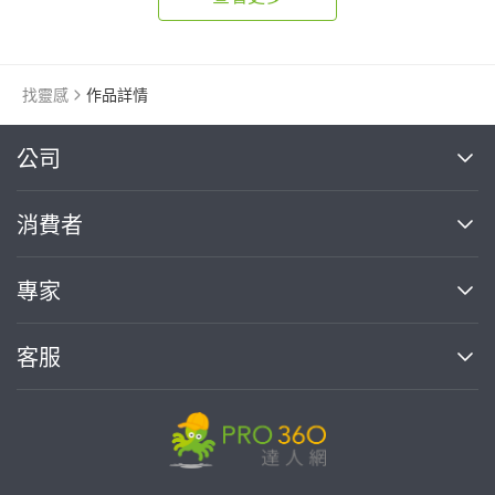
找靈感
作品詳情
繼續完成
公司
關於我們
消費者
找專家(0)
買服務(0)
媒體報導
買服務
專家
部落格
如何使用PRO360
加入我們
案件中心
客服
熱門服務
投資人關係
成為專家
所有服務
客服中心
合作提案
如何接案
價格行情
使用條款
聯絡我們
專家指南