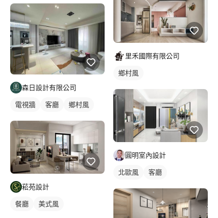
里禾國際有限公司
鄉村風
森日設計有限公司
電視牆
客廳
鄉村風
圓明室內設計
北歐風
客廳
菘苑設計
餐廳
美式風