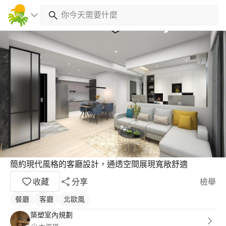
簡約現代風格的客廳設計，通透空間展現寬敞舒適
收藏
分享
檢舉
餐廳
客廳
北歐風
築塑室內規劃