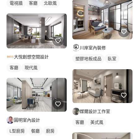
電視牆
客廳
北歐風
川岸室內裝修
大悅創想空間設計
塑膠地板成品
臥室
客廳
現代風
北歐風
媒爾設計工作室
圓明室內設計
客廳
美式風
L型廚房
餐廳
廚房