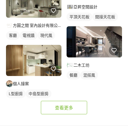
亞昇空間設計
平頂天花板
間接天花板
方圓之間 室內設計有限公司
客廳
電視牆
現代風
二木工坊
餐廳
混搭風
個人接案
L型廚房
中島型廚房
日式風
餐廳
廚房
查看更多