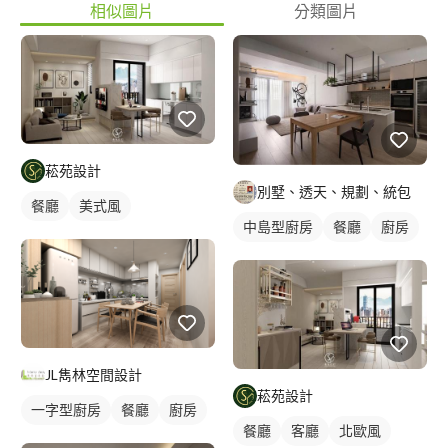
相似圖片
分類圖片
菘苑設計
別墅、透天、規劃、統包
餐廳
美式風
中島型廚房
餐廳
廚房
JL雋林空間設計
菘苑設計
一字型廚房
餐廳
廚房
餐廳
客廳
北歐風