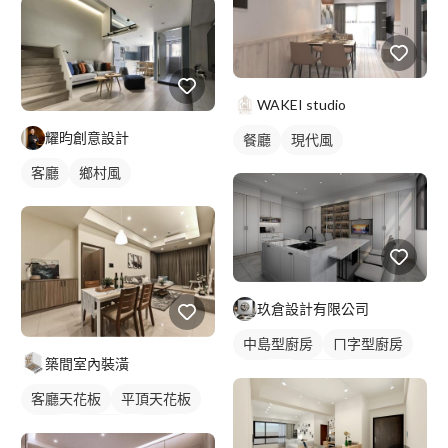
WAKEI studio
耀昀創意設計
餐廳
現代風
客廳
鄉村風
玖倉設計有限公司
中島型廚房
ㄇ字型廚房
築間室內裝潢
廚房
間接照明
客廳天花板
平頂天花板
全室照明設計
餐廳
鄉村風
吊燈
客廳燈光設計