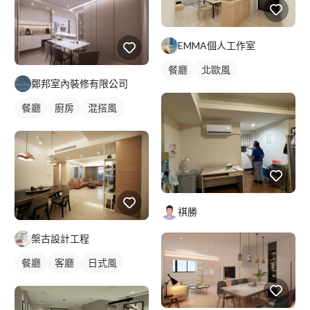
全室照明設計
客廳燈光設計
EMMA個人工作室
餐廳
北歐風
鄭邦室內裝修有限公司
餐廳
廚房
混搭風
祺勝
槃古設計工程
餐廳
客廳
日式風