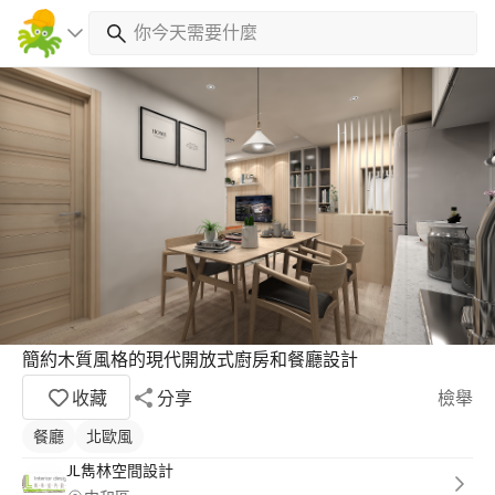
簡約木質風格的現代開放式廚房和餐廳設計
收藏
分享
檢舉
餐廳
北歐風
JL雋林空間設計