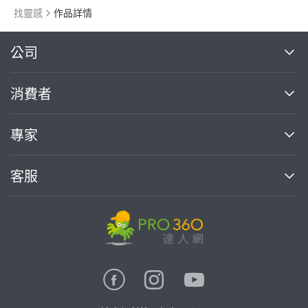
找靈感
作品詳情
繼續完成
公司
關於我們
消費者
找專家(0)
買服務(0)
媒體報導
買服務
專家
部落格
如何使用PRO360
加入我們
案件中心
客服
熱門服務
投資人關係
成為專家
所有服務
客服中心
合作提案
如何接案
價格行情
使用條款
聯絡我們
專家指南
專家目錄
信任與保障
推廣服務
在地專家推薦
隱私權政策
卓越專家