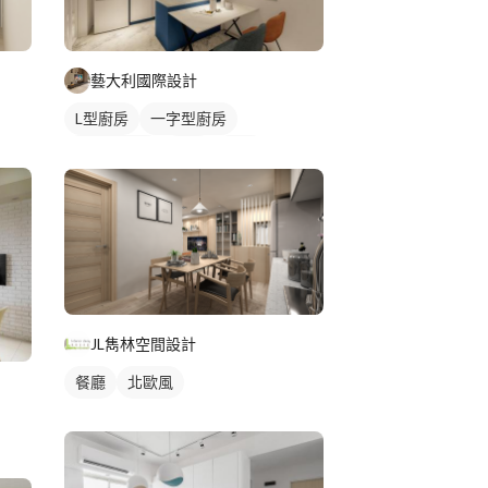
藝大利國際設計
L型廚房
一字型廚房
平頂天花板
餐廳
廚房
JL雋林空間設計
餐廳
北歐風