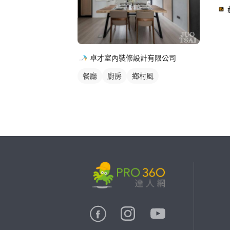
卓才室內裝修設計有限公司
餐廳
廚房
鄉村風
繼續完成
找專家(0)
買服務(0)