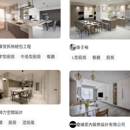
睿昱拆除統包工程
吳壬裕
字型廚房
中島型廚房
餐廳
L型廚房
餐廳
廚房
房
綺力空間設計
廳
廚房
混搭風
曼綸室內裝修設計有限公司