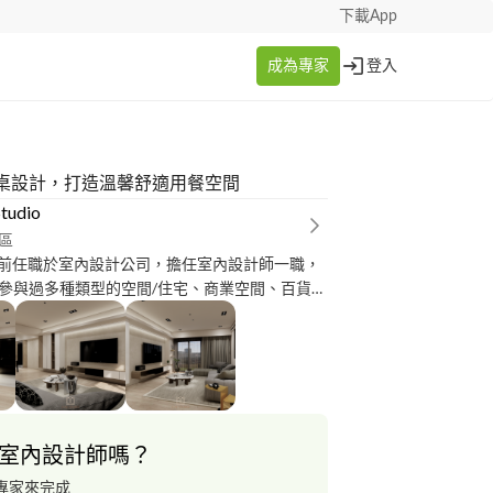
下載App
成為專家
登入
桌設計，打造溫馨舒適用餐空間
tudio
區
參與過多種類型的空間/住宅、商業空間、百貨專
目|室內設計 主要以代繪室內
、3D模型渲染－ 若
配合 －現況丈量、空間規劃、圖面
toCAD 3D圖
室內設計師嗎？
多作品，歡迎私訊索取. 單純為個人兼職，
性，價格好談，都可以依照預算做調整，少量、
專家來完成