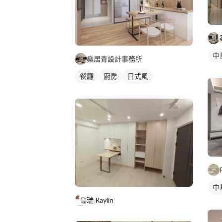
中
燊居青設計事務所
餐廳
廚房
日式風
中
瑞 Raylin