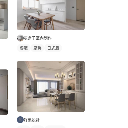
灰盒子室內制作
餐廳
廚房
日式風
好巢設計