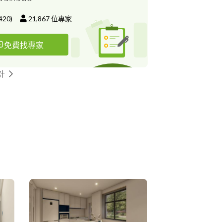
都接，好討論，歡迎長短期配合.
420
)
21,867
位專家
免費找專家
計