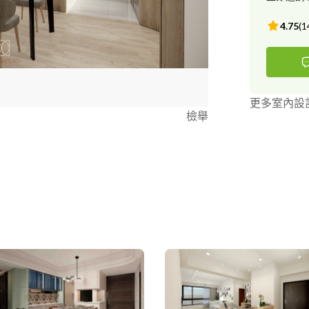
小案、急件也
4.75
(
1
更多室內設
檢舉