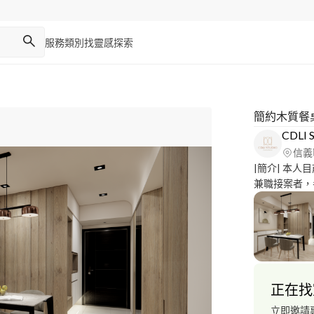
服務類別
找靈感
探索
簡約木質餐
CDLI S
信義
|簡介| 本人目前任職於室內設計公司，擔任室內設計師一職，
兼職接案者，
櫃等. 通常作業時間會是利用下班後之空檔，希望除了在職工作
以外還能有更多的作品。 |專職項
設計相關圖面為主， －施工圖面、3D建模
有空間規劃之需求也可討論
繪製、工程發包－ |使用軟體| 2D圖面:Au
面:Sketchup 渲染:V-Ray、Enscape |作品集| 以下附有幾張渲
正在找
染實際案例作品，更
故配合相當彈
立即邀請