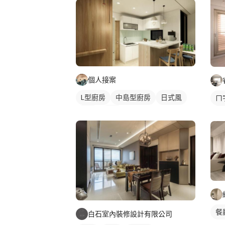
個人接案
L型廚房
中島型廚房
日式風
ㄇ
餐廳
廚房
廚
餐
白石室內裝修設計有限公司