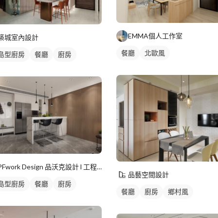
EMMA個人工作室
築城室內設計
餐廳
北歐風
島型廚房
餐廳
廚房
PFwork Design 品沃克設計 l 工程 安信建築經理屢約保證
品藝空間設計
島型廚房
餐廳
廚房
餐廳
廚房
鄉村風