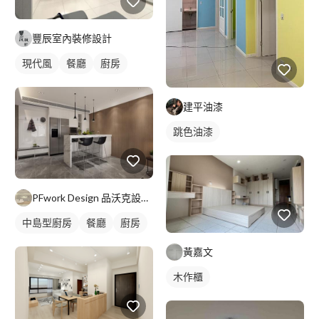
豐辰室內裝修設計
現代風
餐廳
廚房
建平油漆
跳色油漆
PFwork Design 品沃克設計 l 工程 安信建築經理屢約保證
中島型廚房
餐廳
廚房
黃嘉文
木作櫃