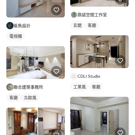
鼎諾空間工作室
玄關
客廳
鯊魚設計
電視櫃
CDLI Studio
工業風
餐廳
聯合建築事務所
客廳
北歐風