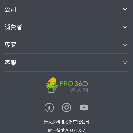
繼續完成
公司
關於我們
消費者
找專家(0)
買服務(0)
媒體報導
買服務
專家
部落格
如何使用PRO360
加入我們
案件中心
客服
熱門服務
投資人關係
成為專家
所有服務
客服中心
合作提案
如何接案
價格行情
使用條款
聯絡我們
專家指南
專家目錄
信任與保障
推廣服務
在地專家推薦
隱私權政策
卓越專家
達人網科技股份有限公司
關鍵字搜尋
公告
特約專家
統一編號:90378737