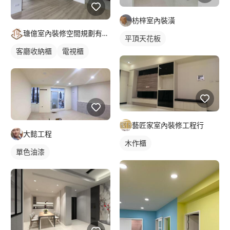
枋梓室內裝潢
瑭億室內裝修空間規劃有限公司
平頂天花板
客廳收納櫃
電視櫃
藝匠家室內裝修工程行
大懿工程
木作櫃
單色油漆