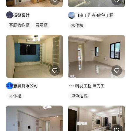
橙薇設計
自由工作者-統包工程
客廳收納櫃
展示櫃
木作櫃
電視櫃
帆羽工程 陳先生
志廣有限公司
單色油漆
木作櫃