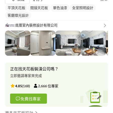
平頂天花板
間接天花板
單色油漆
全室照明設計
客廳燈光設計
底厝室內裝修設計有限公司
正在找天花板裝潢公司嗎？
立即邀請專家來完成
4.85
(
168
)
2,666
位專家
免費找專家
更多天花板設計