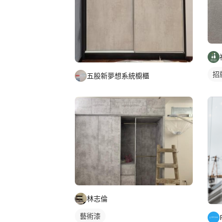
招
五股新夢想系統櫥櫃
林志倫
藝術漆