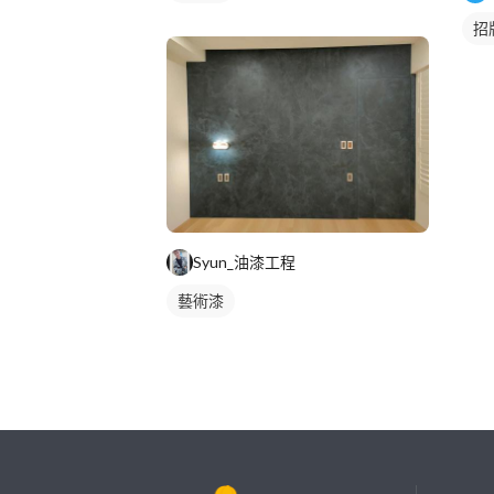
招
Syun_油漆工程
藝術漆
繼續完成