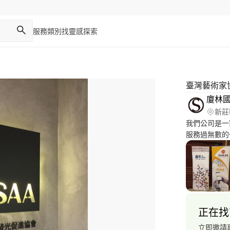
服務類別
找靈感
探索
臺灣藝術家協
廈林
新莊
我們公司是一
服務過無數的
｜視覺規劃｜
裝修｜櫥窗設
｜活動攝影｜
正在找
立即邀請