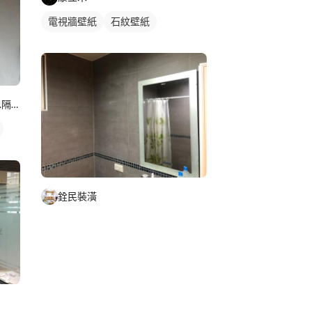
電視牆壁紙
石紋壁紙
JC喜悅(阡睿)窗簾.地板.系統櫃.隔熱紙joy curta
銓民裝潢