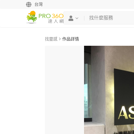
台灣
找靈感
作品詳情