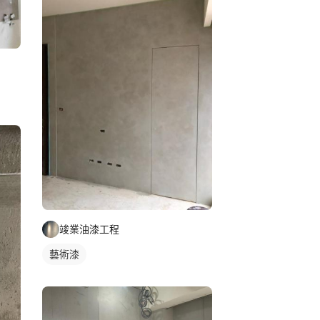
竣業油漆工程
藝術漆