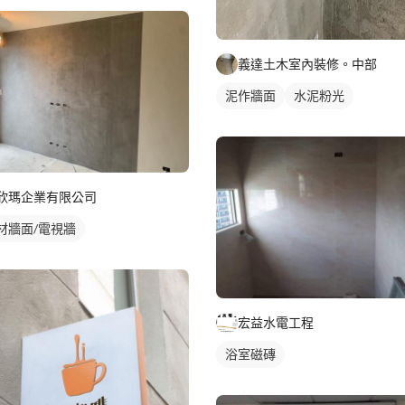
義達土木室內裝修。中部
泥作牆面
水泥粉光
欣瑪企業有限公司
材牆面/電視牆
宏益水電工程
浴室磁磚