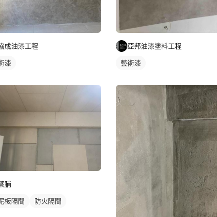
協成油漆工程
亞邦油漆塗料工程
術漆
藝術漆
蔡脯
泥板隔間
防火隔間