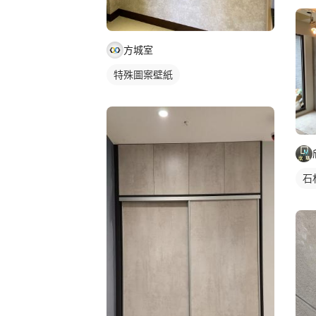
方城室
特殊圖案壁紙
石