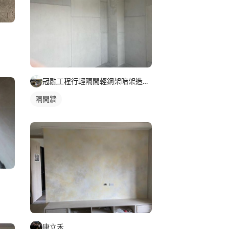
冠融工程行輕隔間輕鋼架暗架造型天花
隔間牆
康立禾