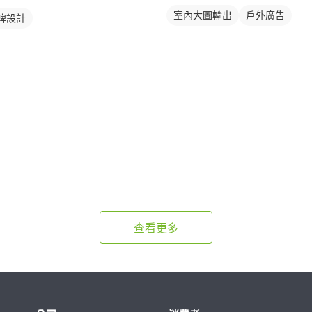
室內大圖輸出
戶外廣告
牌設計
活動紀錄
空間/建築照
查看更多