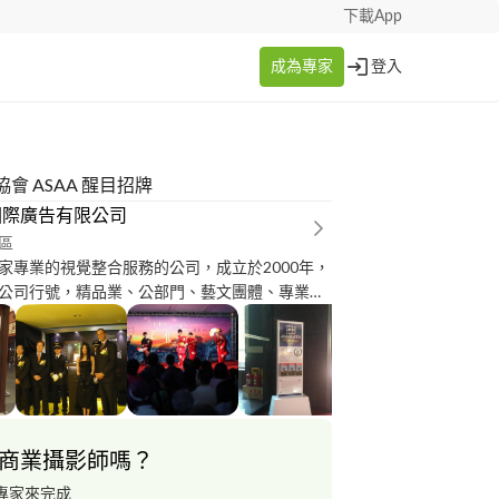
下載App
成為專家
登入
會 ASAA 醒目招牌
國際廣告有限公司
區
家專業的視覺整合服務的公司，成立於2000年，
公司行號，精品業、公部門、藝文團體、專業於
專案設計｜展覽統合｜產品發表｜記者會｜店面
計｜數位印刷｜展覽硬體｜燈光音響｜大圖輸出
等各式廣告相關服務的一家公司。
商業攝影師嗎？
專家來完成