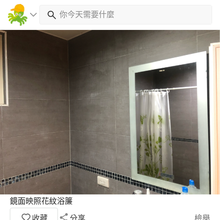
鏡面映照花紋浴簾
收藏
分享
檢舉