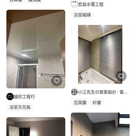
宏益水電工程
浴室磁磚
小江先生の居家設計 - 窗簾/壁紙/地板/熱水器/瓦斯爐
誠欣工程行
百葉簾
紗簾
浴室天花板