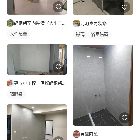
輕鋼架室內裝潢（大小工程通包?）
元畇室內裝修
木作隔間
磁磚
浴室磁磚
專收小工程，明燦輕鋼架， 隔間，天花板，維修，開孔，專作小坪
隔間牆
台灣阿誠