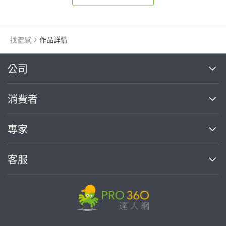
找靈感
作品詳情
繼續完成
公司
關於我們
消費者
找專家(0)
買服務(0)
媒體報導
買服務
專家
部落格
如何使用PRO360
加入我們
案件中心
客服
熱門服務
投資人關係
成為專家
所有服務
客服中心
合作提案
如何接案
價格行情
使用條款
聯絡我們
專家指南
專家目錄
信任與保障