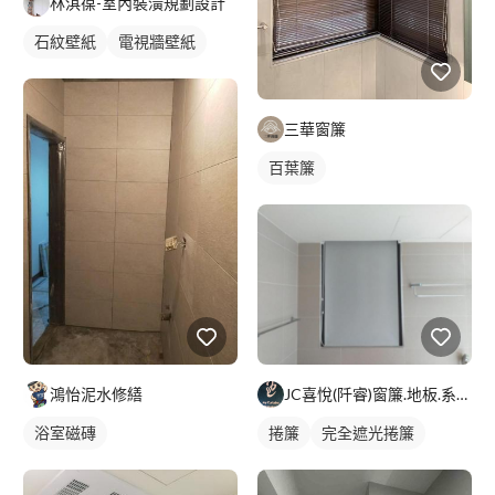
林淇葆-室內裝潢規劃設計
石紋壁紙
電視牆壁紙
三華窗簾
百葉簾
鴻怡泥水修繕
JC喜悅(阡睿)窗簾.地板.系統櫃.隔熱紙joy curta
浴室磁磚
捲簾
完全遮光捲簾