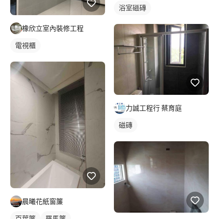
浴室磁磚
橡欣立室內裝修工程
電視櫃
力誠工程行 蔡育庭
磁磚
晨曦花紙窗簾
百葉簾
羅馬簾