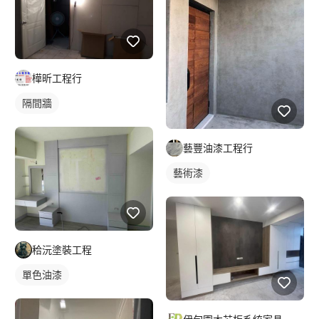
樺昕工程行
隔間牆
藝豐油漆工程行
藝術漆
秴沅塗裝工程
單色油漆