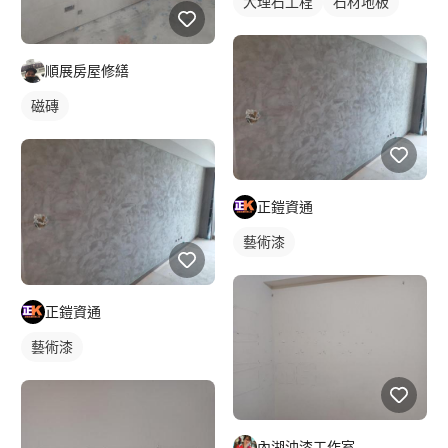
大理石工程
石材地板
順展房屋修繕
磁磚
正鎧資通
藝術漆
正鎧資通
藝術漆
內湖油漆工作室