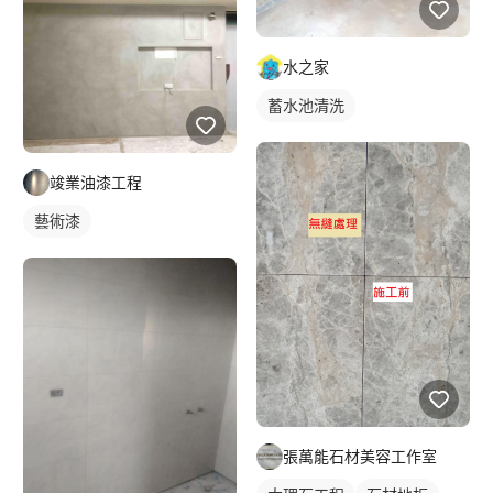
水之家
蓄水池清洗
竣業油漆工程
藝術漆
張萬能石材美容工作室