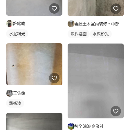
許銘峻
義達土木室內裝修。中部
水泥粉光
泥作牆面
水泥粉光
王佐銘
藝術漆
強全油漆 企業社