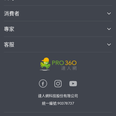
關於我們
消費者
找專家(0)
買服務(0)
媒體報導
買服務
專家
部落格
如何使用PRO360
加入我們
案件中心
客服
熱門服務
投資人關係
成為專家
所有服務
客服中心
合作提案
如何接案
價格行情
使用條款
聯絡我們
專家指南
專家目錄
信任與保障
推廣服務
在地專家推薦
隱私權政策
卓越專家
達人網科技股份有限公司
關鍵字搜尋
公告
特約專家
統一編號:90378737
專業知識
勞健保專區