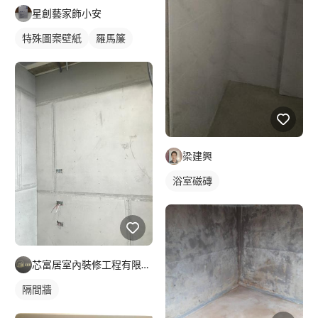
星創藝家飾小安
特殊圖案壁紙
羅馬簾
梁建興
浴室磁磚
芯富居室內裝修工程有限公司
隔間牆