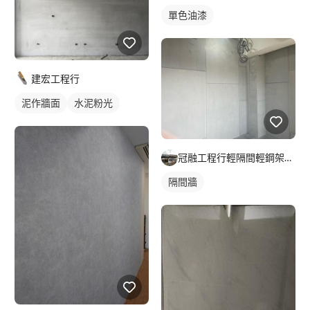
單色油漆
建宏工程行
泥作牆面
水泥粉光
冠融工程行輕隔間輕鋼架暗架造型天花
隔間牆