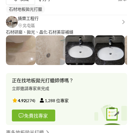
石材地板拋光打臘
旖樂工程行
北屯區
石材研磨、拋光、晶化 石材美容補縫
正在找地板拋光打蠟師傅嗎？
立即邀請專家來完成
4.92
(
274
)
1,288
位專家
免費找專家
更多地板拋光打蠟