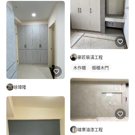
豪匠裝潢工程
木作櫃
櫥櫃木門
徐瑋隆
竣業油漆工程