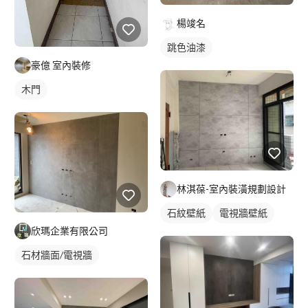
楊竣名
跳色油漆
豪億 室內裝修
木門
林淇葆-室內裝潢規劃設計
石紋壁紙
電視牆壁紙
欣瑪企業有限公司
石材牆面/電視牆