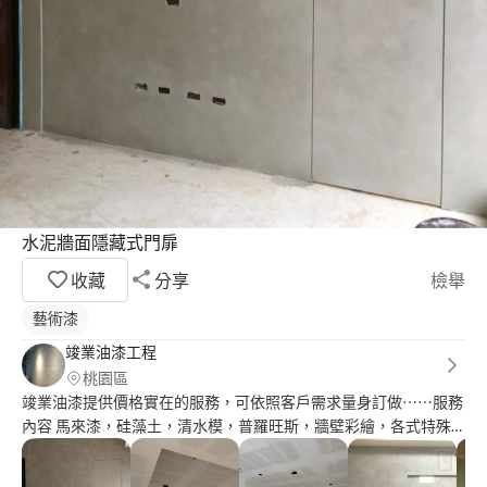
水泥牆面隱藏式門扉
收藏
分享
檢舉
藝術漆
竣業油漆工程
桃園區
竣業油漆提供價格實在的服務，可依照客戶需求量身訂做⋯⋯服務
內容 馬來漆，硅藻土，清水模，普羅旺斯，牆壁彩繪，各式特殊
漆⋯等，