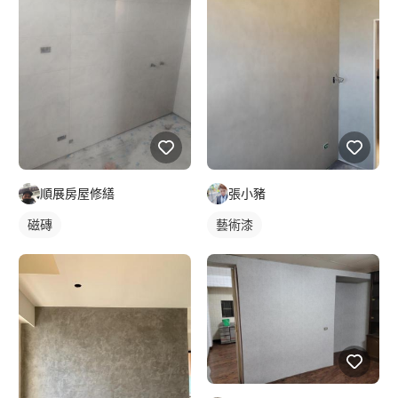
順展房屋修繕
張小豬
磁磚
藝術漆