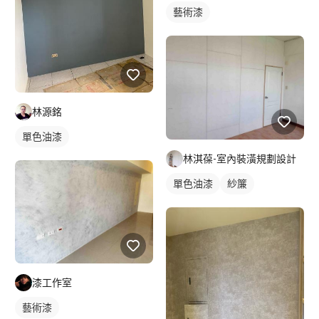
藝術漆
林源銘
單色油漆
林淇葆-室內裝潢規劃設計
單色油漆
紗簾
漆工作室
藝術漆