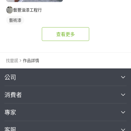
藝豐油漆工程行
藝術漆
查看更多
找靈感
作品詳情
繼續完成
公司
關於我們
消費者
找專家(0)
買服務(0)
媒體報導
買服務
專家
部落格
如何使用PRO360
加入我們
案件中心
客服