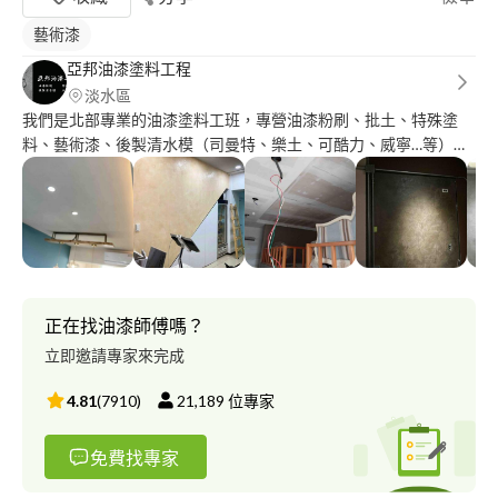
藝術漆
亞邦油漆塗料工程
淡水區
我們是北部專業的油漆塗料工班，專營油漆粉刷、批土、特殊塗
料、藝術漆、後製清水模（司曼特、樂土、可酷力、威寧…等），
提供免費丈量及估價服務 我們不會漫天喊價，但羊毛出在羊身
上，對等且透明的價格才能夠得到對等的品質，望您體諒。 我們
的細心及用心，體驗過就知道！
正在找油漆師傅嗎？
立即邀請專家來完成
4.81
(
7910
)
21,189
位專家
免費找專家