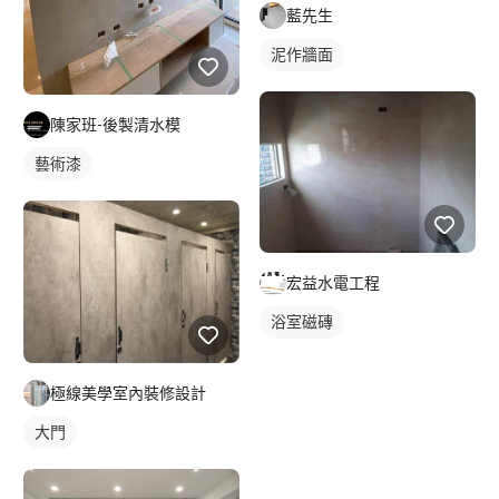
藍先生
泥作牆面
陳家班-後製清水模
藝術漆
宏益水電工程
浴室磁磚
極線美學室內裝修設計
大門