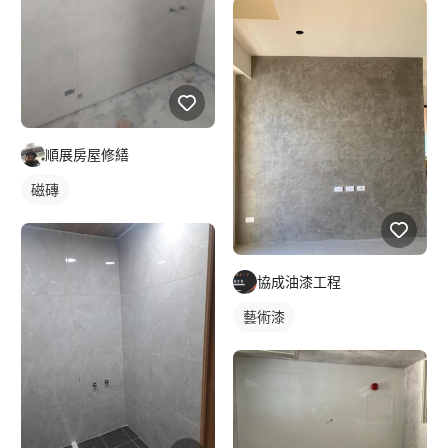
順展房屋修繕
磁磚
協成油漆工程
藝術漆