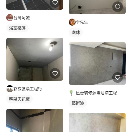
台灣阿誠
李先生
浴室磁磚
磁磚
彩玄裝潢工程行
伍壹裝修源陞油漆工程
明架天花板
藝術漆