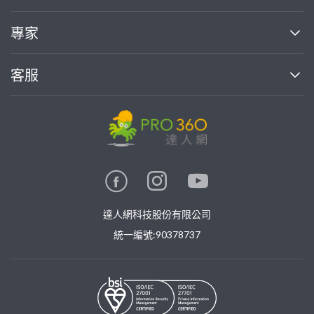
媒體報導
買服務
專家
部落格
如何使用PRO360
加入我們
案件中心
客服
熱門服務
投資人關係
成為專家
所有服務
客服中心
合作提案
如何接案
價格行情
使用條款
聯絡我們
專家指南
專家目錄
信任與保障
推廣服務
在地專家推薦
隱私權政策
卓越專家
達人網科技股份有限公司
關鍵字搜尋
公告
特約專家
統一編號:90378737
專業知識
勞健保專區
問專家
新手攻略